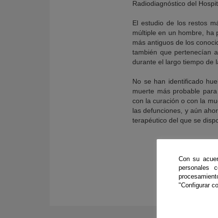
Radiodiagnóstico del Hospit
El estudio de los restos 
múltiple en un hombre, ha p
más antiguos de los conoci
también que pertenecían a
durante el largo tiempo de 
No se han identificado hu
muerte más probable para
con la curación o con la mu
las defunciones, y aún ahor
terapéutico del que se disp
Con su acuer
personales 
procesamien
"Configurar co