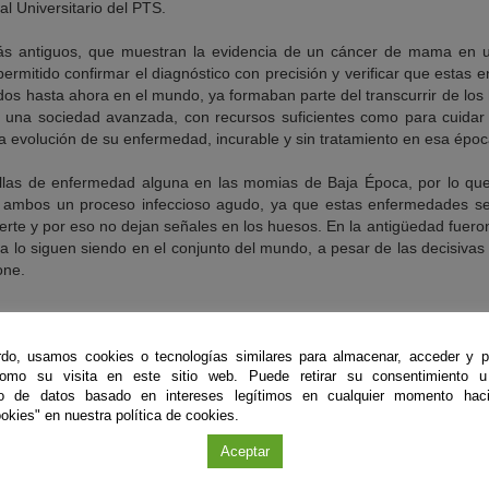
al Universitario del PTS.
más antiguos, que muestran la evidencia de un cáncer de mama en
ermitido confirmar el diagnóstico con precisión y verificar que estas
dos hasta ahora en el mundo, ya formaban parte del transcurrir de lo
 una sociedad avanzada, con recursos suficientes como para cuidar
la evolución de su enfermedad, incurable y sin tratamiento en esa époc
ellas de enfermedad alguna en las momias de Baja Época, por lo q
 ambos un proceso infeccioso agudo, ya que estas enfermedades se
erte y por eso no dejan señales en los huesos. En la antigüedad fuer
a lo siguen siendo en el conjunto del mundo, a pesar de las decisivas
one.
do, usamos cookies o tecnologías similares para almacenar, acceder y p
como su visita en este sitio web. Puede retirar su consentimiento u
to de datos basado en intereses legítimos en cualquier momento haci
okies" en nuestra política de cookies.
Aceptar