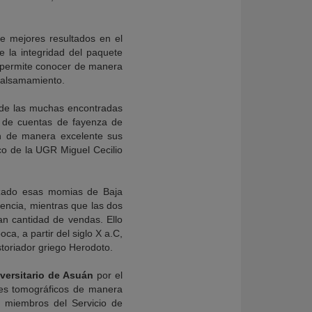
e mejores resultados en el
e la integridad del paquete
a permite conocer de manera
mbalsamamiento.
 de las muchas encontradas
s de cuentas de fayenza de
n de manera excelente sus
co de la UGR Miguel Cecilio
izado esas momias de Baja
encia, mientras que las dos
n cantidad de vendas. Ello
a, a partir del siglo X a.C,
storiador griego Herodoto.
versitario de Asuán
por el
tes tomográficos de manera
 miembros del Servicio de