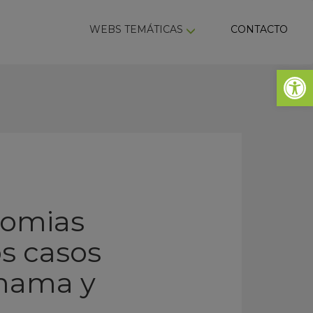
ky
WEBS TEMÁTICAS
CONTACTO
Abrir 
momias
os casos
 mama y