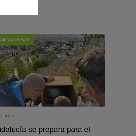
CienciaDirecta
lgación
dalucía se prepara para el