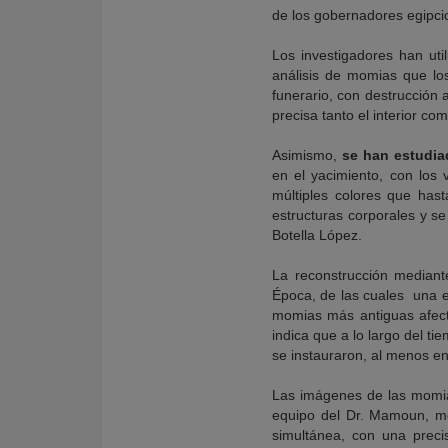
de los gobernadores egipcio
Los investigadores han uti
análisis de momias que los
funerario, con destrucción
precisa tanto el interior 
Asimismo,
se han estudia
en el yacimiento, con los
múltiples colores que ha
estructuras corporales y s
Botella López.
La reconstrucción median
Época, de las cuales una e
momias más antiguas afect
indica que a lo largo del t
se instauraron, al menos en
Las imágenes de las momia
equipo del Dr. Mamoun, me
simultánea, con una prec