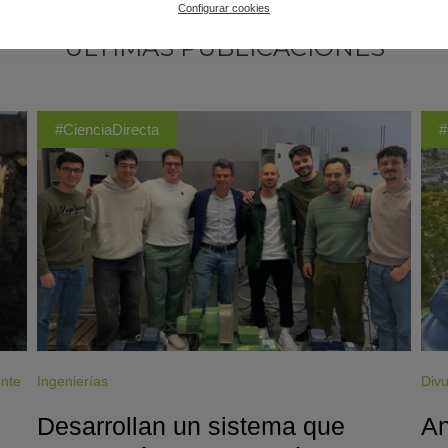
Configurar cookies
ÚLTIMAS PUBLICACIONES
#CienciaDirecta
#
ente
Ingenierías
Divu
Desarrollan un sistema que
An