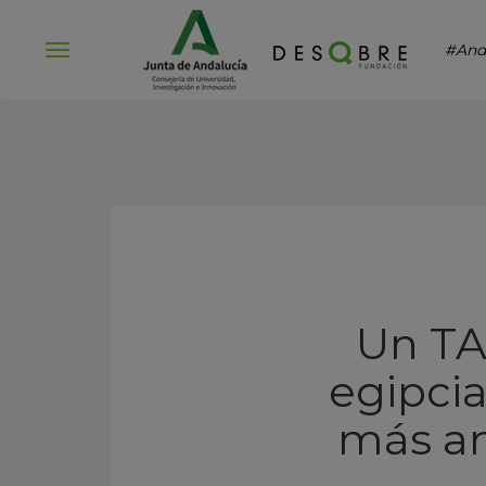
#And
Abrir
menú
Un TA
egipcia
más an