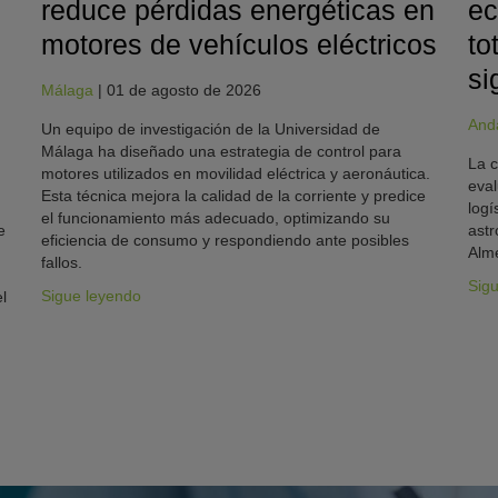
reduce pérdidas energéticas en
ec
motores de vehículos eléctricos
to
si
Málaga
|
01 de agosto de 2026
And
Un equipo de investigación de la Universidad de
Málaga ha diseñado una estrategia de control para
La c
motores utilizados en movilidad eléctrica y aeronáutica.
eval
Esta técnica mejora la calidad de la corriente y predice
logí
el funcionamiento más adecuado, optimizando su
e
astr
eficiencia de consumo y respondiendo ante posibles
Alme
fallos.
Sig
Sigue leyendo
l