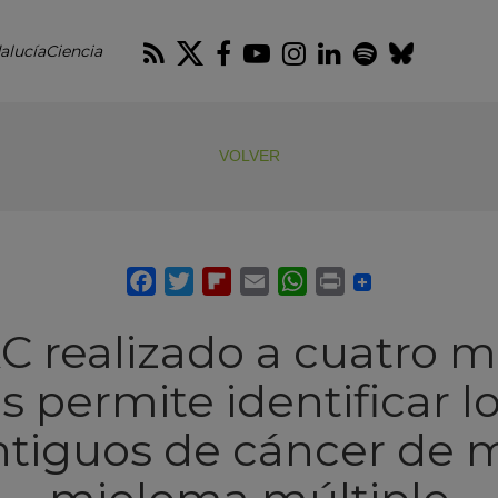
RSS
Twitter
Facebook
Youtube
Instagram
LinkedIn
Spotify
Blues
alucíaCiencia
VOLVER
C realizado a cuatro 
s permite identificar l
tiguos de cáncer de