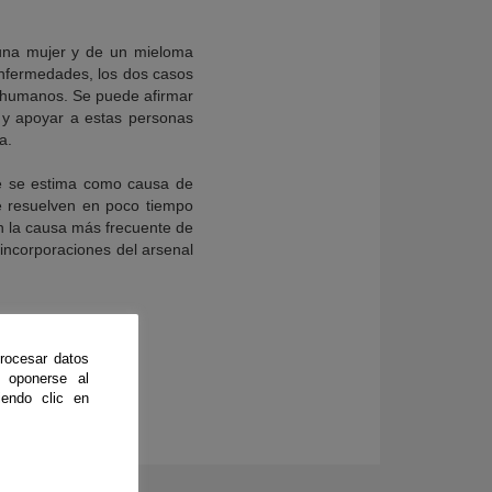
 una mujer y de un mieloma
 enfermedades, los dos casos
s humanos. Se puede afirmar
 y apoyar a estas personas
a.
ue se estima como causa de
 resuelven en poco tiempo
on la causa más frecuente de
 incorporaciones del arsenal
rocesar datos
 oponerse al
endo clic en