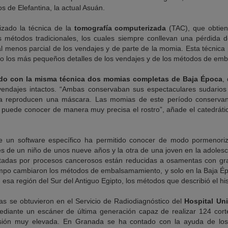
s de Elefantina, la actual Asuán.
lizado la técnica de la
tomografía computerizada
(TAC), que obtien
 métodos tradicionales, los cuales siempre conllevan una pérdida d
 al menos parcial de los vendajes y de parte de la momia. Esta técnic
como los más pequeños detalles de los vendajes y de los métodos de e
do con la misma técnica dos momias completas de Baja Época
,
 vendajes intactos. “Ambas conservaban sus espectaculares sudario
sta reproducen una máscara. Las momias de este período conserva
e puede conocer de manera muy precisa el rostro”, añade el catedráti
te un software específico ha permitido conocer de modo pormenor
s de un niño de unos nueve años y la otra de una joven en la adolesc
adas por procesos cancerosos están reducidas a osamentas con gra
iempo cambiaron los métodos de embalsamamiento, y solo en la Baja Époc
 esa región del Sur del Antiguo Egipto, los métodos que describió el hi
s se obtuvieron en el Servicio de Radiodiagnóstico del
Hospital Uni
diante un escáner de última generación capaz de realizar 124 cor
isión muy elevada. En Granada se ha contado con la ayuda de los