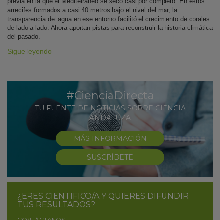
previa en la que el Mediterráneo se secó casi por completo. En estos
arrecifes formados a casi 40 metros bajo el nivel del mar, la
transparencia del agua en ese entorno facilitó el crecimiento de corales
de lado a lado. Ahora aportan pistas para reconstruir la historia climática
del pasado.
Sigue leyendo
#CienciaDirecta
TU FUENTE DE NOTICIAS SOBRE CIENCIA
ANDALUZA
MÁS INFORMACIÓN
SUSCRÍBETE
¿ERES CIENTÍFICO/A Y QUIERES DIFUNDIR
TUS RESULTADOS?
CONTÁCTANOS