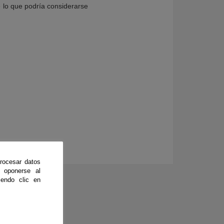
e lo que podría considerarse
rocesar datos
 oponerse al
endo clic en