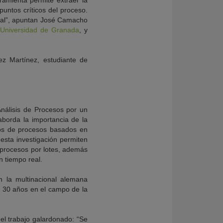
amienta permite extraer la
 puntos críticos del proceso.
inal”, apuntan José Camacho
a
Universidad de Granada
, y
ez Martínez, estudiante de
nálisis de Procesos por un
aborda la importancia de la
llos de procesos basados en
 esta investigación permiten
 procesos por lotes, además
n tiempo real.
n la multinacional alemana
e 30 años en el campo de la
del trabajo galardonado: “Se