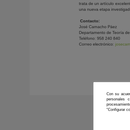
trata de un artículo excele
una nueva etapa investigado
Contacto:
José Camacho Páez
Departamento de Teoría de 
Teléfono: 958 240 840
Correo electrónico:
joseca
Con su acuer
personales 
procesamien
"Configurar co