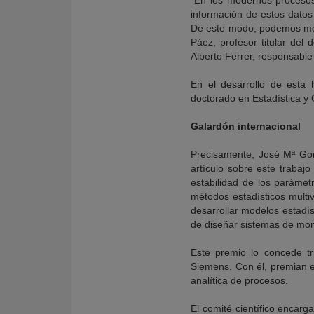
“En los modernos procesos
información de estos datos y
De este modo, podemos mejo
Páez, profesor titular de
Alberto Ferrer, responsable
En el desarrollo de esta 
doctorado en Estadística y 
Galardón internacional
Precisamente, José Mª Gon
artículo sobre este trabaj
estabilidad de los parámet
métodos estadísticos multiv
desarrollar modelos estadí
de diseñar sistemas de moni
Este premio lo concede t
Siemens. Con él, premian e
analítica de procesos.
El comité científico encarg