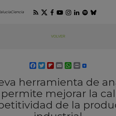
RSS
Twitter
Facebook
Youtube
Instagram
LinkedIn
Spotify
Blues
alucíaCiencia
VOLVER
va herramienta de aná
 permite mejorar la cal
etitividad de la produ