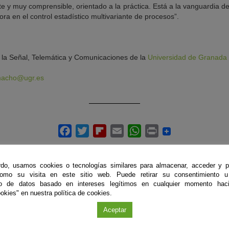
nte y muy comprensible, orientado a la práctica. Está a la vanguardia d
ra en el control estadístico multivariante de procesos”.
la Señal, Telemática y Comunicaciones de la
Universidad de Granada
macho@ugr.es
do, usamos cookies o tecnologías similares para almacenar, acceder y p
como su visita en este sitio web. Puede retirar su consentimiento u
to de datos basado en intereses legítimos en cualquier momento haci
okies" en nuestra política de cookies.
ÚLTIMAS PUBLICACIONES
Aceptar