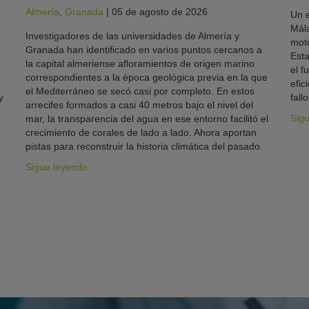
Almería
,
Granada
|
05 de agosto de 2026
Un e
Mála
Investigadores de las universidades de Almería y
moto
Granada han identificado en varios puntos cercanos a
Esta
la capital almeriense afloramientos de origen marino
el f
correspondientes a la época geológica previa en la que
efic
el Mediterráneo se secó casi por completo. En estos
y
fallo
arrecifes formados a casi 40 metros bajo el nivel del
Sig
mar, la transparencia del agua en ese entorno facilitó el
crecimiento de corales de lado a lado. Ahora aportan
pistas para reconstruir la historia climática del pasado.
Sigue leyendo