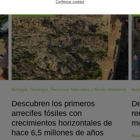
Configurar cookies
#CienciaDirecta
#
Biología
,
Geología
,
Recursos Naturales y Medio Ambiente
Inge
Descubren los primeros
De
arrecifes fósiles con
re
crecimientos horizontales de
mo
hace 6,5 millones de años
Mál