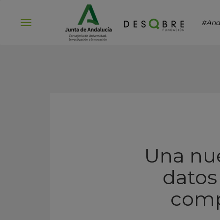
#And
Abrir
menú
Una nue
datos
comp