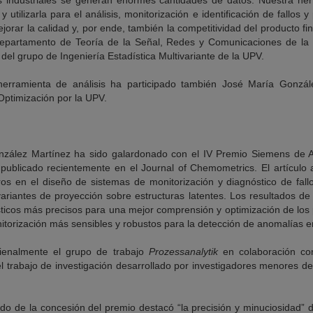
 industriales se generan enormes cantidades de datos. Nuestra herr
 utilizarla para el análisis, monitorización e identificación de fallos y
rar la calidad y, por ende, también la competitividad del producto f
l departamento de Teoría de la Señal, Redes y Comunicaciones de l
 del grupo de Ingeniería Estadística Multivariante de la UPV.
herramienta de análisis ha participado también José María Gonzál
Optimización por la UPV.
zález Martínez ha sido galardonado con el IV Premio Siemens de A
o publicado recientemente en el Journal of Chemometrics. El artículo 
ros en el diseño de sistemas de monitorización y diagnóstico de fa
ariantes de proyección sobre estructuras latentes. Los resultados de
sticos más precisos para una mejor comprensión y optimización de los
torización más sensibles y robustos para la detección de anomalías e
rienalmente el grupo de trabajo
Prozessanalytik
en colaboración co
l trabajo de investigación desarrollado por investigadores menores d
ado de la concesión del premio destacó “la precisión y minuciosidad” 