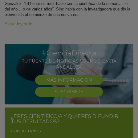
González: “El honor es mío, hablo con la científica de la semana... o
del año… o de varios años”. Sinc habla con la investigadora que dio la
bienvenida al comienzo de una nueva era.
Sigue leyendo
#CienciaDirecta
TU FUENTE DE NOTICIAS SOBRE CIENCIA
ANDALUZA
MÁS INFORMACIÓN
SUSCRÍBETE
¿ERES CIENTÍFICO/A Y QUIERES DIFUNDIR
TUS RESULTADOS?
CONTÁCTANOS