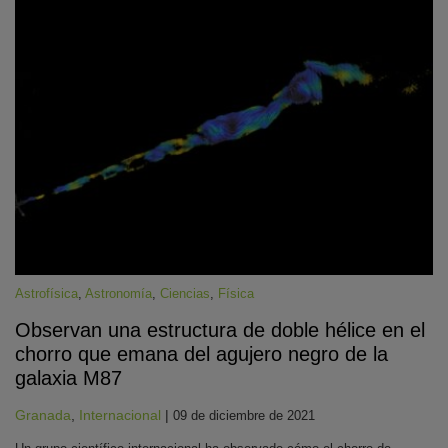
Astrofísica
,
Astronomía
,
Ciencias
,
Física
Observan una estructura de doble hélice en el
chorro que emana del agujero negro de la
galaxia M87
Granada
,
Internacional
|
09 de diciembre de 2021