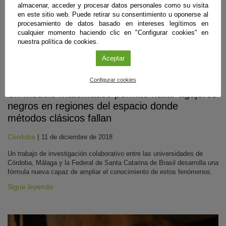
almacenar, acceder y procesar datos personales como su visita
en este sitio web. Puede retirar su consentimiento u oponerse al
procesamiento de datos basado en intereses legítimos en
cualquier momento haciendo clic en "Configurar cookies" en
nuestra política de cookies.
Aceptar
Física
Configurar cookies
Un modelo matemático permite hallar agujeros
negros en regiones del espacio donde
métodos clásicos fallan
Córdoba
|
11 de diciembre de 2018
Un trabajo de investigación colaborativo entre las universidades de
Córdoba, Málaga y la Federal de Santa Catarina de Brasil desarrolla una
fórmula nueva capaz de ampliar el conocimiento de estos fenómenos.
Sigue leyendo