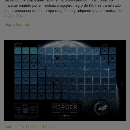
Un grupo científico internacional ha observado cómo el chorro de
material emitido por el mediático agujero negro de M87 es canalizado
por la presencia de un campo magnético y adquiere una estructura de
doble hélice
Sigue leyendo
Astronomía
,
Ciencias
,
Física