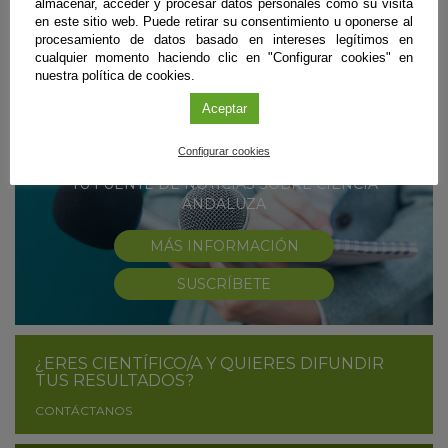
almacenar, acceder y procesar datos personales como su visita
han desvelado recientemente nuevas propiedades de uno de sus
en este sitio web. Puede retirar su consentimiento u oponerse al
elementos clave: el azufre.
procesamiento de datos basado en intereses legítimos en
cualquier momento haciendo clic en "Configurar cookies" en
Sigue leyendo
nuestra política de cookies.
Aceptar
#CienciaDirecta
Configurar cookies
TU FUENTE DE NOTICIAS SOBRE CIENCIA
ANDALUZA
MÁS INFORMACIÓN
SUSCRÍBETE
¿ERES CIENTÍFICO/A Y QUIERES DIFUNDIR
TUS RESULTADOS?
CONTÁCTANOS