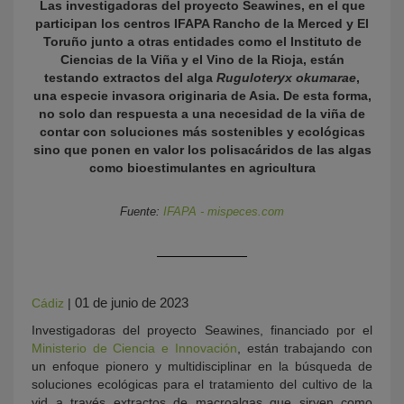
Las investigadoras del proyecto Seawines, en el que
participan los centros IFAPA Rancho de la Merced y El
Toruño junto a otras entidades como el Instituto de
Ciencias de la Viña y el Vino de la Rioja, están
testando extractos del alga
Ruguloteryx okumarae
,
una especie invasora originaria de Asia. De esta forma,
no solo dan respuesta a una necesidad de la viña de
contar con soluciones más sostenibles y ecológicas
sino que ponen en valor los polisacáridos de las algas
como bioestimulantes en agricultura
KY
Fuente:
IFAPA - mispeces.com
01 de junio de 2023
Cádiz
|
Investigadoras del proyecto Seawines, financiado por el
Ministerio de Ciencia e Innovación
, están trabajando con
un enfoque pionero y multidisciplinar en la búsqueda de
soluciones ecológicas para el tratamiento del cultivo de la
vid a través extractos de macroalgas que sirven como