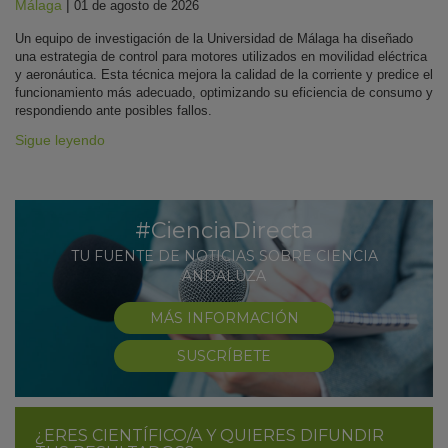
Málaga
|
01 de agosto de 2026
Un equipo de investigación de la Universidad de Málaga ha diseñado
una estrategia de control para motores utilizados en movilidad eléctrica
y aeronáutica. Esta técnica mejora la calidad de la corriente y predice el
funcionamiento más adecuado, optimizando su eficiencia de consumo y
respondiendo ante posibles fallos.
Sigue leyendo
#CienciaDirecta
TU FUENTE DE NOTICIAS SOBRE CIENCIA
ANDALUZA
MÁS INFORMACIÓN
SUSCRÍBETE
¿ERES CIENTÍFICO/A Y QUIERES DIFUNDIR