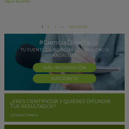
Sigue leyendo
1
2
3
4
SIGUIENTE
#CienciaDirecta
TU FUENTE DE NOTICIAS SOBRE CIENCIA
ANDALUZA
MÁS INFORMACIÓN
SUSCRÍBETE
¿ERES CIENTÍFICO/A Y QUIERES DIFUNDIR
TUS RESULTADOS?
CONTÁCTANOS