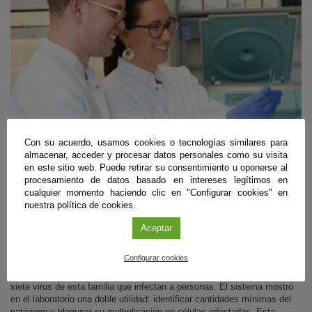
Con su acuerdo, usamos cookies o tecnologías similares para
almacenar, acceder y procesar datos personales como su visita
Biomedicina
en este sitio web. Puede retirar su consentimiento u oponerse al
procesamiento de datos basado en intereses legítimos en
Desarrollan unas ‘tijeras moleculares’ para
cualquier momento haciendo clic en "Configurar cookies" en
detectar y frenar los coronavirus humanos
nuestra política de cookies.
Granada
|
20 de junio de 2026
Aceptar
Un equipo internacional con participación del Instituto de Parasitología y
Configurar cookies
Biomedicina ‘López-Neyra’ del CSIC (IPBLN-CSIC) de Granada ha
diseñado un método que reconoce una marca genética común en los
siete virus de esta familia que infectan a personas. El sistema mostró
en el laboratorio una doble utilidad: identificar cantidades mínimas del
patógeno y bloquear su multiplicación en células infectadas. Esta