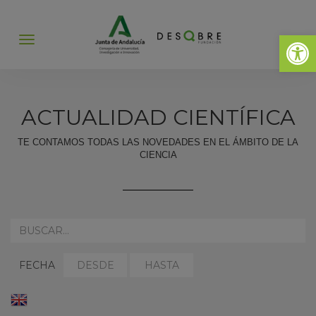
Abrir 
Abrir
menú
ACTUALIDAD CIENTÍFICA
TE CONTAMOS TODAS LAS NOVEDADES EN EL ÁMBITO DE LA
CIENCIA
REALIZA
AQUÍ
TU
SELECCIONAR
SELECCIONAR
BÚSQUEDA:
FECHA
FECHA
FECHA
DESDE:
HASTA:
ENGLISH