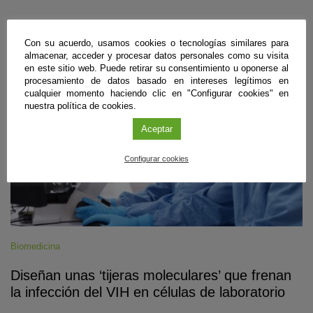
Con su acuerdo, usamos cookies o tecnologías similares para
#CienciaDirecta
almacenar, acceder y procesar datos personales como su visita
en este sitio web. Puede retirar su consentimiento u oponerse al
procesamiento de datos basado en intereses legítimos en
cualquier momento haciendo clic en "Configurar cookies" en
nuestra política de cookies.
Aceptar
Configurar cookies
Biomedicina
Diseñan unas ‘tijeras moleculares’ que frenan
la infección del VIH en células de laboratorio