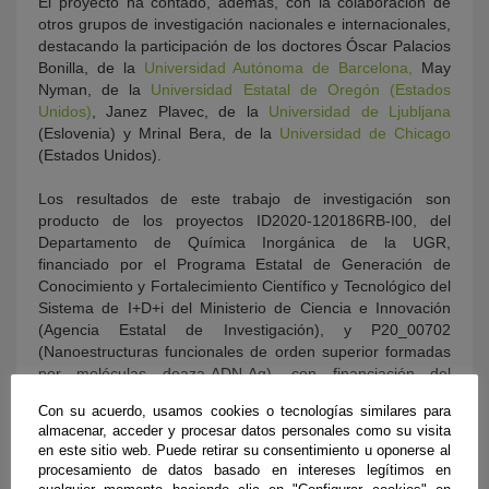
El proyecto ha contado, además, con la colaboración de
otros grupos de investigación nacionales e internacionales,
destacando la participación de los doctores Óscar Palacios
Bonilla, de la
Universidad Autónoma de Barcelona,
May
Nyman, de la
Universidad Estatal de Oregón (Estados
Unidos)
, Janez Plavec, de la
Universidad de Ljubljana
(Eslovenia) y Mrinal Bera, de la
Universidad de Chicago
(Estados Unidos).
Los resultados de este trabajo de investigación son
producto de los proyectos ID2020-120186RB-I00, del
Departamento de Química Inorgánica de la UGR,
financiado por el Programa Estatal de Generación de
Conocimiento y Fortalecimiento Científico y Tecnológico del
Sistema de I+D+i del Ministerio de Ciencia e Innovación
(Agencia Estatal de Investigación), y P20_00702
(Nanoestructuras funcionales de orden superior formadas
por moléculas deaza-ADN-Ag), con financiación del
programa de Proyectos de I+D+i de la Junta de Andalucía.
Con su acuerdo, usamos cookies o tecnologías similares para
almacenar, acceder y procesar datos personales como su visita
en este sitio web. Puede retirar su consentimiento u oponerse al
procesamiento de datos basado en intereses legítimos en