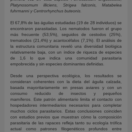
Platynosomum illiciens, Strigea falconis, Matabelea
fuhrmanni y Centrorhynchus buteonis.
El 67,8% de las águilas estudiadas (19 de 28 individuos) se
encontraron parasitadas. Los nematodos fueron el grupo
más frecuente (53,5%), seguidos de cestodos (25%),
trematodos (21,4%) y acantocéfalos (7,1%). El análisis de
la estructura comunitaria reveló una diversidad biológica
relativamente baja, con un índice de riqueza de especies
de 1,6 lo que indica una comunidad parasitaria
empobrecida y sin especies dominantes definidas.
Desde una perspectiva ecológica, los resultados se
consideran coherentes con la dieta del águila calzada,
basada mayoritariamente en presas aviares y con un
consumo reducido de insectos y pequeños
mamíferos. Este patrón alimentario limita el contacto con
hospedadores intermediarios necesarios para completar
muchos ciclos parasitarios. Estas conclusiones coinciden
con estudios previos que muestran cómo la composición
parasitaria de las rapaces refleja tanto su ecología trófica
actual como patrones filogenéticos profundos entre