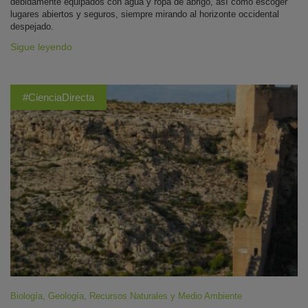
debidamente equipados con agua y ropa de abrigo, así como escoger
lugares abiertos y seguros, siempre mirando al horizonte occidental
despejado.
Sigue leyendo
#CienciaDirecta
Biología
,
Geología
,
Recursos Naturales y Medio Ambiente