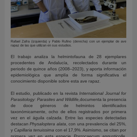
Rafael Zafra (izquierda) y Pablo Rufino (derecha) con un ejemplar de ave
rapaz de las que utilizan en sus estudios.
El trabajo analiza la helmintofauna de 28 ejemplares
procedentes de Andalucía, recolectados durante un
periodo de quince años (2008–2023), y aporta información
epidemiológica que amplía de forma significativa el
conocimiento disponible sobre esta ave rapaz.
El estudio, publicado en la revista
International Journal for
Parasitology: Parasites and Wildlife,
documenta la presencia
de doce géneros de helmintos identificados
taxonómicamente, ocho de ellos registrados por primera
vez en el águila calzada. Entre las especies detectadas
destacan
Physaloptera alata
, con una prevalencia del 25%,
y
Capillaria tenuissima
con el 17,9%. Asimismo, se citan por
primera vez en esta especie
Porrocaecum angusticolle,