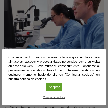
Con su acuerdo, usamos cookies o tecnologías similares para
almacenar, acceder y procesar datos personales como su visita
Biomedicina
en este sitio web. Puede retirar su consentimiento u oponerse al
procesamiento de datos basado en intereses legítimos en
Diseñan unas ‘tijeras moleculares’ que frenan
cualquier momento haciendo clic en "Configurar cookies" en
la infección del VIH en células de laboratorio
nuestra política de cookies.
Granada
|
09 de agosto de 2026
Aceptar
Un equipo internacional del que forma parte el Instituto de Parasitología
Configurar cookies
y Biomedicina ‘López-Neyra’ (IPBLN-CSIC) ha empleado edición
genética para eliminar gran parte del ADN infeccioso en hasta el 97%
de células intervenidas en laboratorio. El estudio, aún en fase pre-