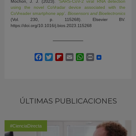
Mochon, J. J. (2023).
‘SARS-CoV-2 viral RNA detection
using the novel CoVradar device associated with the
CoVreader smartphone app’
.
Biosensors and Bioelectronics
(Vol. 230, p. 115268). Elsevier BV.
https://doi.org/10.1016/j.bios.2023.115268
ÚLTIMAS PUBLICACIONES
#CienciaDirecta