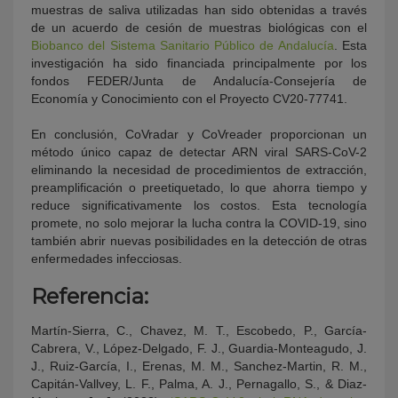
muestras de saliva utilizadas han sido obtenidas a través
de un acuerdo de cesión de muestras biológicas con el
Biobanco del Sistema Sanitario Público de Andalucía
. Esta
investigación ha sido financiada principalmente por los
fondos FEDER/Junta de Andalucía-Consejería de
Economía y Conocimiento con el Proyecto CV20-77741.
En conclusión, CoVradar y CoVreader proporcionan un
método único capaz de detectar ARN viral SARS-CoV-2
eliminando la necesidad de procedimientos de extracción,
preamplificación o preetiquetado, lo que ahorra tiempo y
reduce significativamente los costos. Esta tecnología
promete, no solo mejorar la lucha contra la COVID-19, sino
también abrir nuevas posibilidades en la detección de otras
enfermedades infecciosas.
Referencia:
Martín-Sierra, C., Chavez, M. T., Escobedo, P., García-
Cabrera, V., López-Delgado, F. J., Guardia-Monteagudo, J.
J., Ruiz-García, I., Erenas, M. M., Sanchez-Martin, R. M.,
Capitán-Vallvey, L. F., Palma, A. J., Pernagallo, S., & Diaz-