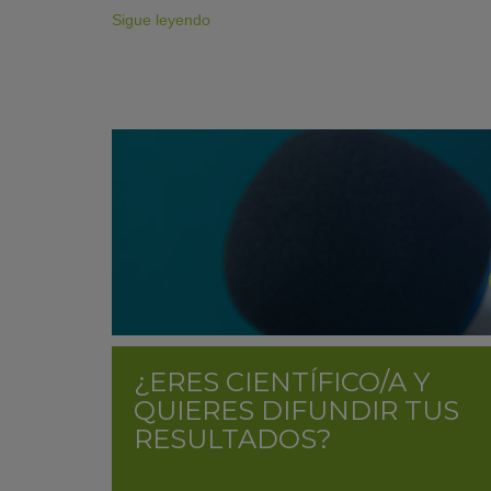
Sigue leyendo
¿ERES CIENTÍFICO/A Y
QUIERES DIFUNDIR TUS
RESULTADOS?