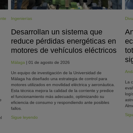
ente
Ingenierías
Divu
Desarrollan un sistema que
An
reduce pérdidas energéticas en
ec
motores de vehículos eléctricos
to
si
Málaga
|
01 de agosto de 2026
And
Un equipo de investigación de la Universidad de
Málaga ha diseñado una estrategia de control para
La c
motores utilizados en movilidad eléctrica y aeronáutica.
eval
Esta técnica mejora la calidad de la corriente y predice
logí
el funcionamiento más adecuado, optimizando su
e
astr
eficiencia de consumo y respondiendo ante posibles
Alme
fallos.
Sig
Sigue leyendo
l