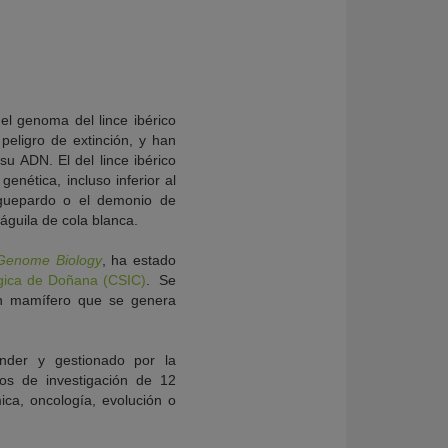
el genoma del lince ibérico
peligro de extinción, y han
su ADN. El del lince ibérico
nética, incluso inferior al
guepardo o el demonio de
águila de cola blanca.
Genome Biology
, ha estado
ógica de Doñana (CSIC)
. Se
un mamífero que se genera
ander y gestionado por la
pos de investigación de 12
ica, oncología, evolución o