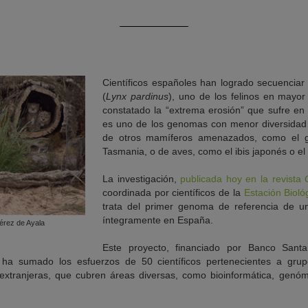
Científicos españoles han logrado secuenciar 
(
Lynx pardinus
), uno de los felinos en mayor 
constatado la “extrema erosión” que sufre en 
es uno de los genomas con menor diversidad ge
de otros mamíferos amenazados, como el 
Tasmania, o de aves, como el ibis japonés o el 
La investigación,
publicada hoy en la revista
coordinada por científicos de la
Estación Biol
trata del primer genoma de referencia de 
íntegramente en España.
Pérez de Ayala
Este proyecto, financiado por Banco Sant
 ha sumado los esfuerzos de 50 científicos pertenecientes a gru
s extranjeras, que cubren áreas diversas, como bioinformática, genóm