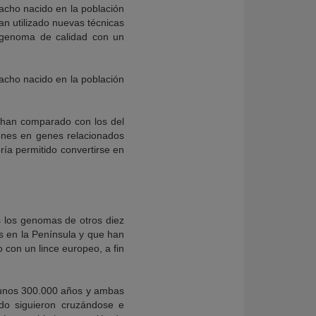
macho nacido en la población
an utilizado nuevas técnicas
e genoma de calidad con un
macho nacido en la población
e han comparado con los del
iones en genes relacionados
abría permitido convertirse en
ás los genomas de otros diez
s en la Península y que han
 con un lince europeo, a fin
unos 300.000 años y ambas
do siguieron cruzándose e