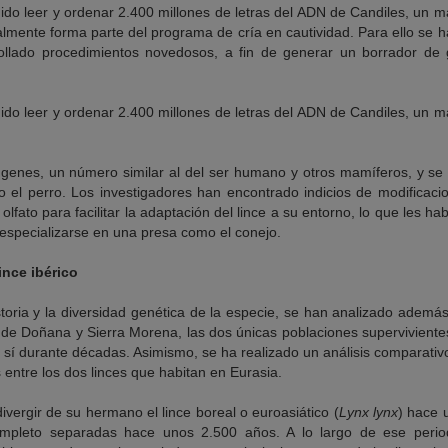
ido leer y ordenar 2.400 millones de letras del ADN de Candiles, un 
mente forma parte del programa de cría en cautividad. Para ello se h
ollado procedimientos novedosos, a fin de generar un borrador d
ido leer y ordenar 2.400 millones de letras del ADN de Candiles, un 
 genes, un número similar al del ser humano y otros mamíferos, y s
o o el perro. Los investigadores han encontrado indicios de modificac
l olfato para facilitar la adaptación del lince a su entorno, lo que les h
especializarse en una presa como el conejo.
ince ibérico
istoria y la diversidad genética de la especie, se han analizado adem
s de Doñana y Sierra Morena, las dos únicas poblaciones superviviente
sí durante décadas. Asimismo, se ha realizado un análisis comparativo
 entre los dos linces que habitan en Eurasia.
ivergir de su hermano el lince boreal o euroasiático (
Lynx lynx
) hace 
mpleto separadas hace unos 2.500 años. A lo largo de ese perio