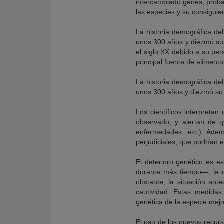
intercambiado genes, probab
las especies y su consiguien
La historia demográfica del
unos 300 años y diezmó su 
el siglo XX debido a su per
principal fuente de alimento
La historia demográfica del
unos 300 años y diezmó su
Los científicos interpreta
observado, y alertan de q
enfermedades, etc.). Adem
perjudiciales, que podrían 
El deterioro genético es 
durante más tiempo—, la cu
obstante, la situación ant
cautividad. Estas medidas
genética de la especie mejo
El uso de los nuevos recurs