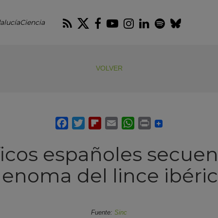
RSS
Twitter
Facebook
Youtube
Instagram
LinkedIn
Spotify
Blues
alucíaCiencia
VOLVER
ficos españoles secuen
enoma del lince ibéri
Fuente:
Sinc