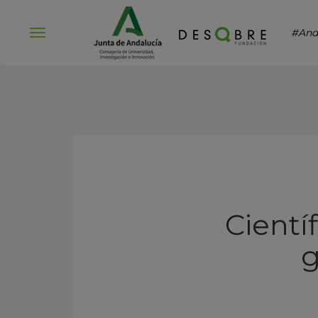
#And
Abrir
menú
Cientí
g