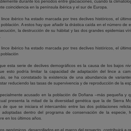
lemente durante los periodos entre glaciaciones, cuando la climatolo
te coincidencia en la península ibérica y el sur de Europa.
 lince ibérico ha estado marcada por tres declives históricos, el últim
población. A estos hay que añadir la drástica caída en el número de 
secución, la destrucción de su hábitat y las dos grandes epidemias víri
.
 lince ibérico ha estado marcada por tres declives históricos, el últim
 población
n que esta serie de declives demográficos es la causa de los bajos ni
ue esto podría limitar la capacidad de adaptación del lince a cam
ás, se ha constatado la existencia de una abundancia de variante
estar reduciendo las tasas de supervivencia y de reproducción de la es
especialmente acusado en la población de Doñana –más pequeña y 
al presenta la mitad de la diversidad genética que la de Sierra Mor
es de que se iniciara el intercambio entre las dos poblaciones relic
, adoptadas dentro del programa de conservación de la especie, 
re en los últimos años.
os genómicos, desarrollados en el marco del proyecto, contribuirá a op