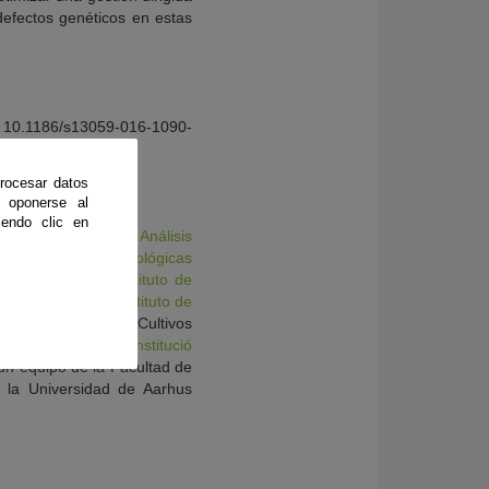
defectos genéticos en estas
/s13059-016-1090-
rocesar datos
 oponerse al
endo clic en
Centro Nacional de Análisis
Investigaciones Oncológicas
dicas (IMIM)
; el
Instituto de
viedo
(IUOPA); el
Instituto de
 y el Servicio de Cultivos
cas (CIB-CSIC)
y la
Institució
un equipo de la Facultad de
e la Universidad de Aarhus