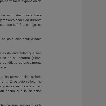
gía permitía la expansión de
o de los cuales ocurrió hace
ejemplares acaecida durante
cas que sufrió el conejo, su
o de los cuales ocurrió hace
veles de diversidad que han
bios en su entorno (clima,
s genéticas potencialmente
pecie.
que ha permanecido aislada
ena. El estudio refleja, no
tas y éstas se mezclaran en
han hecho que la situación
timizar una gestión dirigida