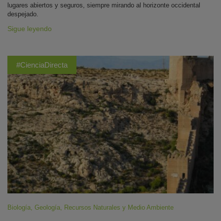
lugares abiertos y seguros, siempre mirando al horizonte occidental
despejado.
Sigue leyendo
#CienciaDirecta
Biología
,
Geología
,
Recursos Naturales y Medio Ambiente