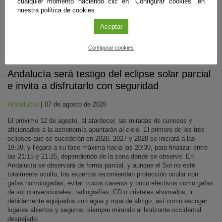
cualquier momento haciendo clic en "Configurar cookies" en
nuestra política de cookies.
Aceptar
Configurar cookies
Divulgación
Andalucía será testigo del eclipse solar parcial
e invita a disfrutarlo con seguridad
Andalucía
|
07 de agosto de 2026
El próximo 12 de agosto, al atardecer, las miradas de curiosos y
aficionados a la astronomía apuntarán al cielo. El primero de los tres
eclipses que se sucederán en 2026, 2027 y 2028 se iniciará a las
19:39, y llegará a su fase máxima hacia las 20:30, para finalizar entre
las 21:15 y 21:25, dependiendo de la zona dónde se observe. En
Andalucía se observará de forma parcial, y aunque el Sol no esté
totalmente oculto, los expertos recomiendan protección ocular con
gafas homologadas, evitar trucos caseros y poco efectivos como gafas
de sol convencionales, radiografías, CD o cristales ahumados, ir
debidamente equipados con agua y ropa de abrigo, así como escoger
lugares abiertos y seguros, siempre mirando al horizonte occidental
despejado.