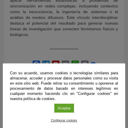
aplicar herramientas estadísticas a problemas de
sincronización en redes complejas, incluyendo contextos
como la neurociencia, la ingeniería de sistemas o el
análisis de medios difusivos. Este vínculo interdisciplinar
destaca el potencial del resultado para generar nuevas
líneas de investigación que conecten fenómenos físicos y
biológicos.
Con su acuerdo, usamos cookies o tecnologías similares para
almacenar, acceder y procesar datos personales como su visita
en este sitio web. Puede retirar su consentimiento u oponerse al
procesamiento de datos basado en intereses legítimos en
cualquier momento haciendo clic en "Configurar cookies" en
nuestra política de cookies.
ÚLTIMAS PUBLICACIONES
Aceptar
Configurar cookies