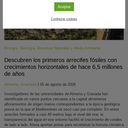
Aceptar
Configurar cookies
Biología
,
Geología
,
Recursos Naturales y Medio Ambiente
Descubren los primeros arrecifes fósiles con
crecimientos horizontales de hace 6,5 millones
de años
Almería
,
Granada
|
05 de agosto de 2026
Investigadores de las universidades de Almería y Granada han
identificado en varios puntos cercanos a la capital almeriense
afloramientos de origen marino correspondientes a la época geológica
previa en la que el Mediterráneo se secó casi por completo. En estos
arrecifes formados a casi 40 metros bajo el nivel del mar, la
transparencia del agua en ese entorno facilitó el crecimiento de corales
de lado a lado. Ahora aportan pistas para reconstruir la historia climática