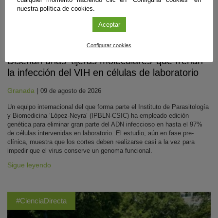
nuestra política de cookies.
Aceptar
Biomedicina
Configurar cookies
Diseñan unas ‘tijeras moleculares’ que frenan
la infección del VIH en células de laboratorio
Granada
|
09 de agosto de 2026
Un equipo internacional del que forma parte el Instituto de Parasitología
y Biomedicina ‘López-Neyra’ (IPBLN-CSIC) ha empleado edición
genética para eliminar gran parte del ADN infeccioso en hasta el 97%
de células intervenidas en laboratorio. El estudio, aún en fase pre-
clínica, muestra que los cortes deben realizarse casi a la vez para
impedir que el virus conserve un genoma funcional.
Sigue leyendo
#CienciaDirecta