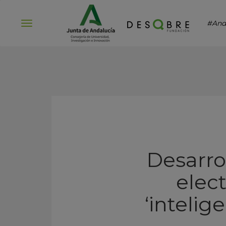
#And
Abrir
menú
Desarro
elec
‘intelig