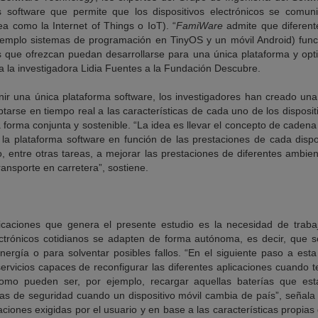
s software que permite que los dispositivos electrónicos se comuniq
ea como la Internet of Things o IoT). “
FamiWare
admite que diferente
ejemplo sistemas de programación en TinyOS y un móvil Android) func
ios que ofrezcan puedan desarrollarse para una única plataforma y op
ca la investigadora Lidia Fuentes a la Fundación Descubre.
nir una única plataforma software, los investigadores han creado una
tarse en tiempo real a las características de cada uno de los disposit
forma conjunta y sostenible. “La idea es llevar el concepto de cadena
 la plataforma software en función de las prestaciones de cada dispos
, entre otras tareas, a mejorar las prestaciones de diferentes ambi
ransporte en carretera”, sostiene.
licaciones que genera el presente estudio es la necesidad de trabaj
ectrónicos cotidianos se adapten de forma autónoma, es decir, que 
nergía o para solventar posibles fallos. “En el siguiente paso a est
rvicios capaces de reconfigurar las diferentes aplicaciones cuando 
como pueden ser, por ejemplo, recargar aquellas baterías que es
icas de seguridad cuando un dispositivo móvil cambia de país”, señala
taciones exigidas por el usuario y en base a las características propi