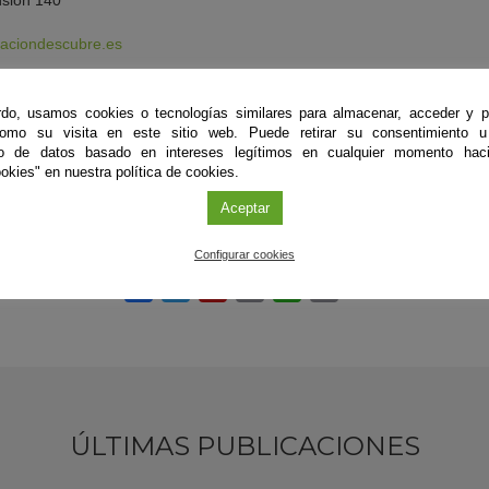
nsión 140
aciondescubre.es
descubre.es
do, usamos cookies o tecnologías similares para almacenar, acceder y p
irecta
como su visita en este sitio web. Puede retirar su consentimiento u
to de datos basado en intereses legítimos en cualquier momento haci
okies" en nuestra política de cookies.
Aceptar
Configurar cookies
ÚLTIMAS PUBLICACIONES