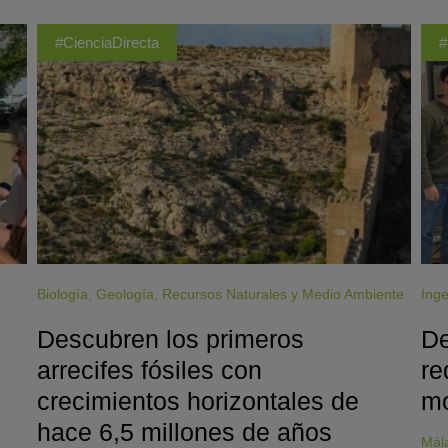
#CienciaDirecta
#
Biología
,
Geología
,
Recursos Naturales y Medio Ambiente
Inge
Descubren los primeros
De
arrecifes fósiles con
re
crecimientos horizontales de
mo
hace 6,5 millones de años
Mál