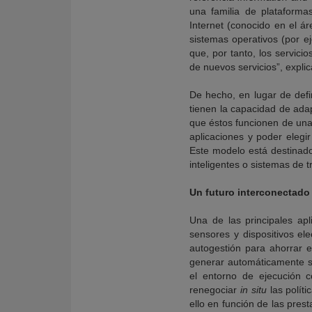
una familia de plataforma
Internet (conocido en el ár
sistemas operativos (por 
que, por tanto, los servic
de nuevos servicios”, expli
De hecho, en lugar de defi
tienen la capacidad de adap
que éstos funcionen de una 
aplicaciones y poder elegir
Este modelo está destinado
inteligentes o sistemas de t
Un futuro interconectado
Una de las principales ap
sensores y dispositivos el
autogestión para ahorrar e
generar automáticamente se
el entorno de ejecución 
renegociar
in situ
las polít
ello en función de las pres