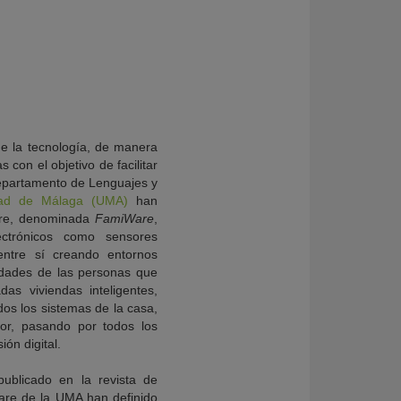
de la tecnología, de manera
 con el objetivo de facilitar
Departamento de Lenguajes y
dad de Málaga (UMA)
han
ware, denominada
FamiWare
,
ectrónicos como sensores
entre sí creando entornos
idades de las personas que
as viviendas inteligentes,
os los sistemas de la casa,
dor, pasando por todos los
ón digital.
 publicado en la revista de
ware de la UMA han definido