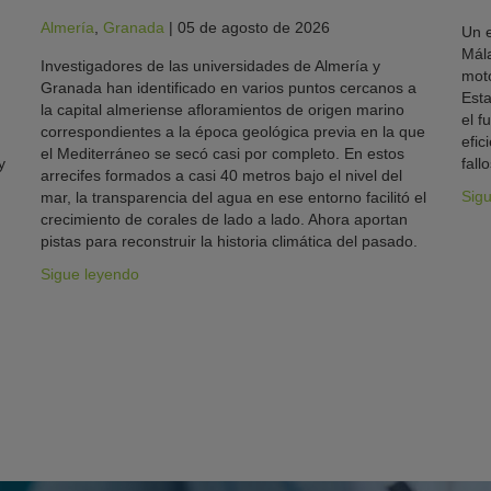
Almería
,
Granada
|
05 de agosto de 2026
Un e
Mála
Investigadores de las universidades de Almería y
moto
Granada han identificado en varios puntos cercanos a
Esta
la capital almeriense afloramientos de origen marino
el f
correspondientes a la época geológica previa en la que
efic
el Mediterráneo se secó casi por completo. En estos
y
fallo
arrecifes formados a casi 40 metros bajo el nivel del
Sig
mar, la transparencia del agua en ese entorno facilitó el
crecimiento de corales de lado a lado. Ahora aportan
pistas para reconstruir la historia climática del pasado.
Sigue leyendo