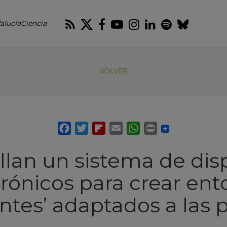
RSS
Twitter
Facebook
Youtube
Instagram
LinkedIn
Spotify
Blues
alucíaCiencia
VOLVER
llan un sistema de disp
trónicos para crear ent
entes’ adaptados a las