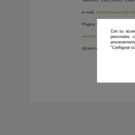
Teléfono: 954232349. Exte
e-mail:
comunicacion@fund
Página web:
www.fundacion
Con su acuer
www.facebook.com/cienciad
personales 
procesamien
"Configurar co
@cienciadirecta