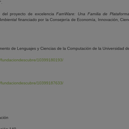
”.
o del proyecto de excelencia
FamWare: Una Familia de Plataforma
 Ambiental
financiado por la Consejería de Economía, Innovación, Cien
mento de Lenguajes y Ciencias de la Computación de la Universidad 
os/fundaciondescubre/10399180193/
os/fundaciondescubre/10399187633/
ción