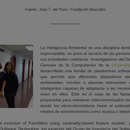
Fuente: José T. del Pozo / Fundación Descubre
La Inteligencia Ambiental es una disciplina don
imperceptible, se pone al servicio de las personas
sus actividades cotidianas. Investigadores del 
Ciencias de la Computación de la
Universi
desarrollado una familia de plataformas soft
que permite que diferentes dispositivos el
ambientales, móviles o alarmas interactúen 
inteligentes capaces de adaptarse a las neces
viven en ellos. Este es el caso de las llamad
preparadas para mantener intercomunicados tod
desde los electrodomésticos hasta el ordena
medios de entretenimiento como música o televisi
ral evolution of FamiWare using cardinality-based feature models’,
 Software Technology
, los expertos del Grupo de Ingeniería del Soft