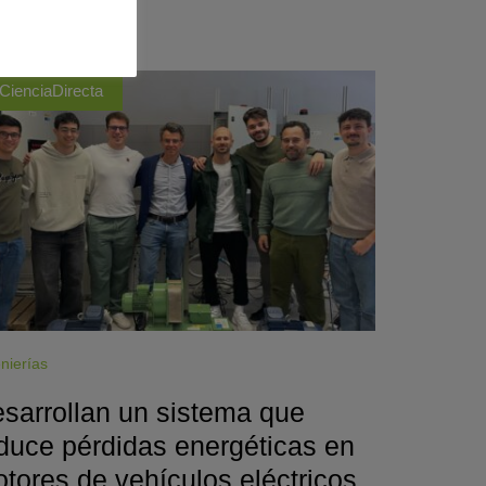
CienciaDirecta
nierías
sarrollan un sistema que
duce pérdidas energéticas en
tores de vehículos eléctricos