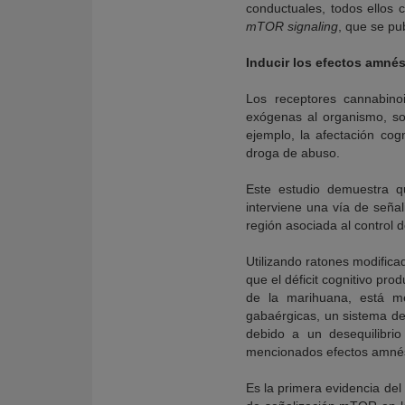
conductuales, todos ellos 
mTOR signaling
, que se pub
Inducir los efectos amné
Los receptores cannabino
exógenas al organismo, so
ejemplo, la afectación co
droga de abuso.
Este estudio demuestra q
interviene una vía de seña
región asociada al control d
Utilizando ratones modifica
que el déficit cognitivo pr
de la marihuana, está me
gabaérgicas, un sistema d
debido a un desequilibrio
mencionados efectos amnési
Es la primera evidencia del