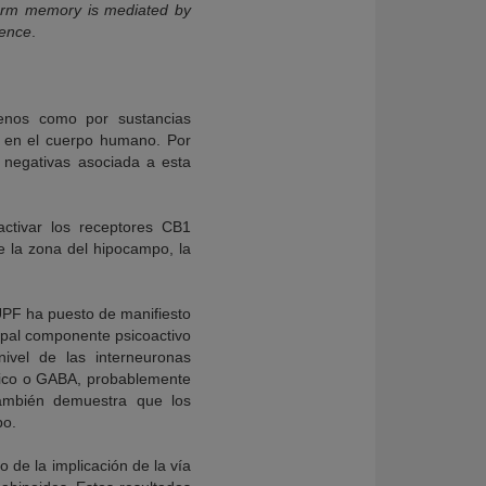
term memory is mediated by
ience
.
genos como por sustancias
s en el cuerpo humano. Por
 negativas asociada a esta
ctivar los receptores CB1
e la zona del hipocampo, la
 UPF ha puesto de manifiesto
cipal componente psicoactivo
ivel de las interneuronas
rico o GABA, probablemente
 también demuestra que los
po.
 de la implicación de la vía