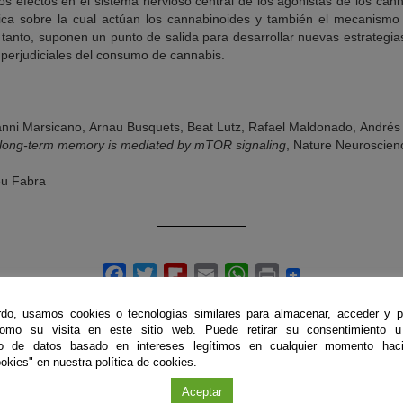
s efectos en el sistema nervioso central de los agonistas de los cann
ífica sobre la cual actúan los cannabinoides y también el mecanismo
 tanto, suponen un punto de salida para desarrollar nuevas estrategia
 perjudiciales del consumo de cannabis.
ni Marsicano, Arnau Busquets, Beat Lutz, Rafael Maldonado, Andrés 
 long-term memory is mediated by mTOR signaling
, Nature Neuroscienc
eu Fabra
do, usamos cookies o tecnologías similares para almacenar, acceder y p
como su visita en este sitio web. Puede retirar su consentimiento u
to de datos basado en intereses legítimos en cualquier momento haci
okies" en nuestra política de cookies.
Aceptar