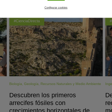
ÚLTIMAS PUBLICACIONES
Configurar cookies
#CienciaDirecta
#
Biología
,
Geología
,
Recursos Naturales y Medio Ambiente
Inge
Descubren los primeros
De
arrecifes fósiles con
re
crecimientos horizontales de
mo