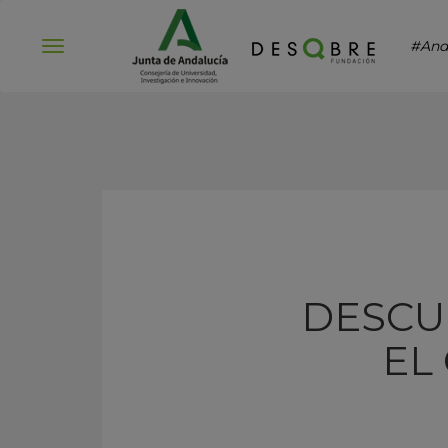
#And
Abrir
menú
DESCU
EL