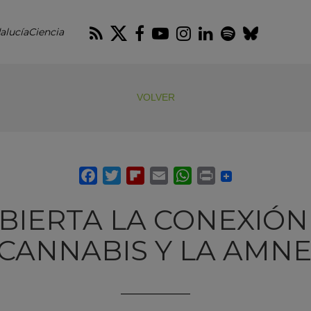
RSS
Twitter
Facebook
Youtube
Instagram
LinkedIn
Spotify
Blues
alucíaCiencia
VOLVER
BIERTA LA CONEXIÓN
 CANNABIS Y LA AMNE