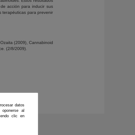
abinoides. Estos resultados
 de acción para inducir sus
s terapéuticas para prevenir
Ozaita (2009), Cannabinoid
e. (2/8/2009).
rocesar datos
 oponerse al
endo clic en