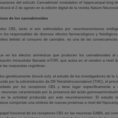
coautores del artículo
Cannabinoid modulation of hippocampal long-
licará el 2 de agosto en la edición digital de la revista
Nature Neurosc
sicos de los cannabinoides
ides CB1, tanto si son estimulados por neurotransmisores endó
n los responsables de diversos efectos farmacológicos y fisiológico
gnitiva debido al consumo de cannabis, es una de las consecuencias
ue en los efectos amnésicos que producen los cannabinoides al a
lización intracelular llamada mTOR, que actúa en el cerebro a nivel d
e las respuestas cognitivas.
dos genéticamente (knock-out), el estudio de los investigadores de la
oducido por la administración de D9-Tetrahidrocannabinol (THC), el prin
diado por los receptores CB1 y tiene lugar específicamente a n
e neuronas caracterizado por la presencia del ácido gammaaminobutí
 en la actividad producida por este neurotransmisor. El estudio
cos comportan una síntesis de nuevas proteínas a nivel del hipocam
 papel funcional de los receptores CB1 en las neuronas GABA, así como