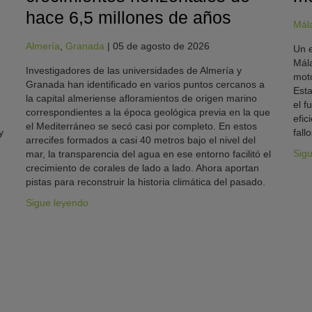
hace 6,5 millones de años
Mál
Almería
,
Granada
|
05 de agosto de 2026
Un e
Mála
Investigadores de las universidades de Almería y
moto
Granada han identificado en varios puntos cercanos a
Esta
la capital almeriense afloramientos de origen marino
el f
correspondientes a la época geológica previa en la que
efic
el Mediterráneo se secó casi por completo. En estos
y
fallo
arrecifes formados a casi 40 metros bajo el nivel del
Sig
mar, la transparencia del agua en ese entorno facilitó el
crecimiento de corales de lado a lado. Ahora aportan
pistas para reconstruir la historia climática del pasado.
Sigue leyendo