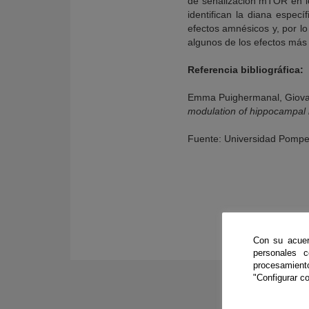
de señalización mTOR en lo
identifican la diana espec
efectos amnésicos y, por lo
algunos de los efectos más
Referencia bibliográfica:
Emma Puighermanal, Giovan
modulation of hippocampal
Fuente: Universidad Pomp
Con su acuer
personales 
procesamien
"Configurar co