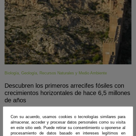
Biología
,
Geología
,
Recursos Naturales y Medio Ambiente
Descubren los primeros arrecifes fósiles con
crecimientos horizontales de hace 6,5 millones
de años
Almería
,
Granada
|
05 de agosto de 2026
Con su acuerdo, usamos cookies o tecnologías similares para
Investigadores de las universidades de Almería y Granada han
almacenar, acceder y procesar datos personales como su visita
identificado en varios puntos cercanos a la capital almeriense
en este sitio web. Puede retirar su consentimiento u oponerse al
afloramientos de origen marino correspondientes a la época geológica
procesamiento de datos basado en intereses legítimos en