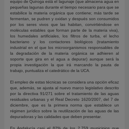
equipo de Quiroga está el lagunaje (que almacena agua en
pequeñas lagunas durante el tiempo necesario para que se
estabilice la materia orgánica que contiene; más tarde se
fermentan, se pudren y oxidan y después son consumidos
por los seres vivos que las habitan, convirtiéndose en
moléculas estables que forman parte de la materia viva),
los humedales artificiales, los filtros de turba, el lecho
bacteriano y los contactores biológicos (tratamiento
industrial en el que los microorganismos responsables de
la degradación de la materia orgánica se adhieren al
soporte que gira en el agua a depurar) aunque será la
propia investigación la que irá marcando la pauta de
trabajo, puntualiza el catedrático de la UCA.
El empleo de estas técnicas se considera una opción eficaz
que, además, se ajusta al nuevo marco legislativo descrito
por la directiva 91/271 sobre el tratamiento de las aguas
residuales urbanas y el Real Decreto 1620/2007, del 7 de
diciembre, que es la primera norma que establece un
régimen jurídico sobre la reutilización de las aguas de las
depuradoras y las calidades que deben presentar.
En Andalucía casi el 82% de los 2.759 municipios que