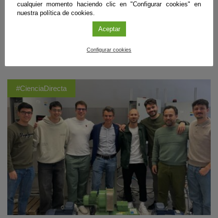
previa en la que el Mediterráneo se secó casi por completo. En estos
cualquier momento haciendo clic en "Configurar cookies" en
arrecifes formados a casi 40 metros bajo el nivel del mar, la
nuestra política de cookies.
transparencia del agua en ese entorno facilitó el crecimiento de corales
Aceptar
de lado a lado. Ahora aportan pistas para reconstruir la historia climática
del pasado.
Configurar cookies
Sigue leyendo
#CienciaDirecta