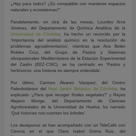
¿Hay para todos? ¿Es compatible con mantener espacios
naturales y ecosistemas?’.
Paralelamente, en otra de las mesas, Lourdes Arce
Jiménez, del Departamento de Química Analítica de la
Universidad de Córdoba
, ha hecho un recorrido por la
‘Importancia del análisis químico en la resolución de
problemas agroalimentarios’, mientras que Ana Belén
Robles Cruz, del Grupo de Pastos y Sistemas
silvopastorales Mediterráneos de la Estación Experimental
del Zaidín (EEZ-CSIC), se ha centrado en ‘Pastos y
herbívoros: una historia no siempre entendida’.
Por último, Carmen Álvarez Vázquez, del Centro
Paleobotánico del
Real Jardín Botánico de Córdoba
, ha
explicado ‘¿Para qué recoger fósiles vegetales?’ y Reyes
Alejano Monge, del Departamento de Ciencias
Agroforestales de la Universidad de Huelva, ha narrado
‘Qué historias nos cuentan los árboles’.
Los desayunos se han acompañado con un TeleCafé con
Ciencia en el que Clara Isabel Grima Ruiz, del