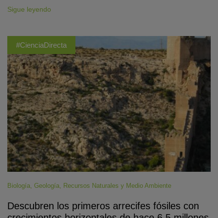
Sigue leyendo
#CienciaDirecta
Biología
,
Geología
,
Recursos Naturales y Medio Ambiente
Descubren los primeros arrecifes fósiles con
crecimientos horizontales de hace 6,5 millones