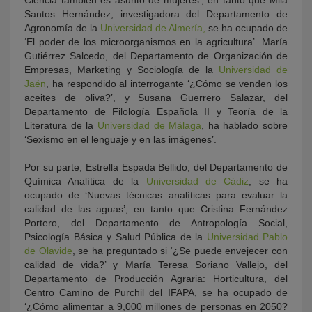
Ciencia también es asunto de mujeres’, en tanto que Mila
Santos Hernández, investigadora del Departamento de
Agronomía de la
Universidad de Almería,
se ha ocupado de
‘El poder de los microorganismos en la agricultura’. María
Gutiérrez Salcedo, del Departamento de Organización de
Empresas, Marketing y Sociología de la
Universidad de
Jaén
, ha respondido al interrogante ‘¿Cómo se venden los
aceites de oliva?’, y Susana Guerrero Salazar, del
Departamento de Filología Española II y Teoría de la
Literatura de la
Universidad de Málaga
, ha hablado sobre
‘Sexismo en el lenguaje y en las imágenes’.
Por su parte, Estrella Espada Bellido, del Departamento de
Química Analítica de la
Universidad de Cádiz
, se ha
ocupado de ‘Nuevas técnicas analíticas para evaluar la
calidad de las aguas’, en tanto que Cristina Fernández
Portero, del Departamento de Antropología Social,
Psicología Básica y Salud Pública de la
Universidad Pablo
de Olavide
, se ha preguntado si ‘¿Se puede envejecer con
calidad de vida?’ y María Teresa Soriano Vallejo, del
Departamento de Producción Agraria: Horticultura, del
Centro Camino de Purchil del IFAPA, se ha ocupado de
‘¿Cómo alimentar a 9,000 millones de personas en 2050?