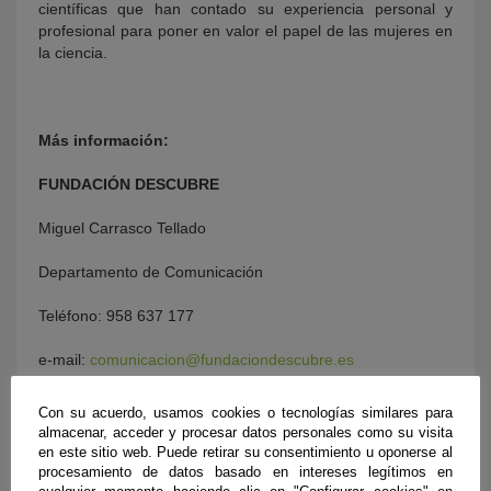
científicas que han contado su experiencia personal y
profesional para poner en valor el papel de las mujeres en
la ciencia.
Más información:
FUNDACIÓN DESCUBRE
Miguel Carrasco Tellado
Departamento de Comunicación
Teléfono: 958 637 177
e-mail:
comunicacion@fundaciondescubre.es
Página web:
www.fundaciondescubre.es
/
Con su acuerdo, usamos cookies o tecnologías similares para
cafeconciencia.fundaciondescubre.es
almacenar, acceder y procesar datos personales como su visita
en este sitio web. Puede retirar su consentimiento u oponerse al
www.facebook.com/cienciadirecta
@cienciadirecta
procesamiento de datos basado en intereses legítimos en