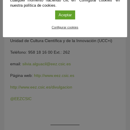
cualquier momento haciendo clic en "Configurar cookies" en
nuestra política de cookies.
Aceptar
Estación Experimental del Zaidín (EEZ-CSIC)
Configurar cookies
Silvia Alguacil Martín
Unidad de Cultura Científica y de la Innovación (UCC+i)
Teléfono: 958 18 16 00 Ext.: 262
email:
silvia.alguacil@eez.csic.es
Página web:
http://www.eez.csic.es
http://www.eez.csic.es/divulgacion
@EEZCSIC