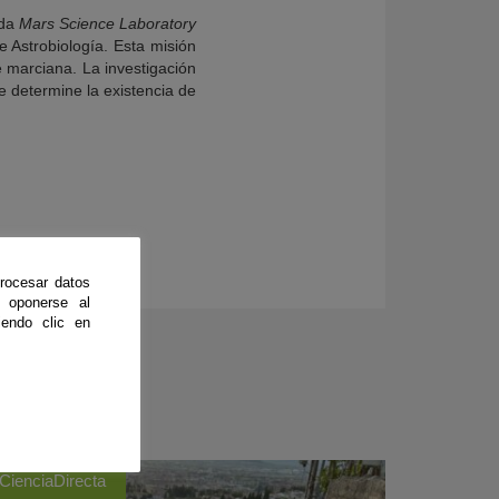
nda
Mars Science Laboratory
 Astrobiología. Esta misión
e marciana. La investigación
e determine la existencia de
rocesar datos
 oponerse al
endo clic en
CienciaDirecta