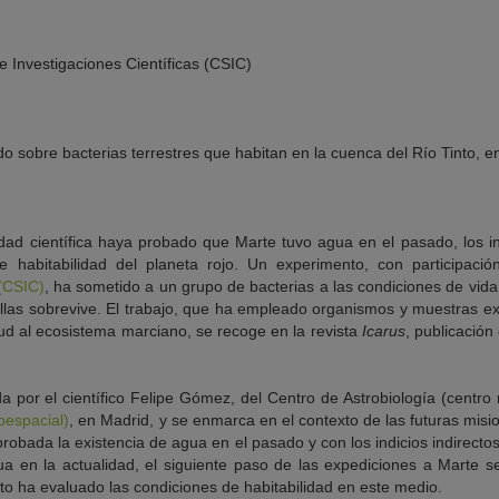
 Investigaciones Científicas (CSIC)
o sobre bacterias terrestres que habitan en la cuenca del Río Tinto, e
ad científica haya probado que Marte tuvo agua en el pasado, los i
de habitabilidad del planeta rojo. Un experimento, con participaci
 (CSIC)
, ha sometido a un grupo de bacterias a las condiciones de vi
llas sobrevive. El trabajo, que ha empleado organismos y muestras ex
itud al ecosistema marciano, se recoge en la revista
Icarus
, publicació
ida por el científico Felipe Gómez, del Centro de Astrobiología (centro
oespacial)
, en Madrid, y se enmarca en el contexto de las futuras mis
 probada la existencia de agua en el pasado y con los indicios indirec
ua en la actualidad, el siguiente paso de las expediciones a Marte s
o ha evaluado las condiciones de habitabilidad en este medio.