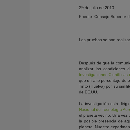
29 de julio de 2010
Fuente: Consejo Superior de
Las pruebas se han realizad
Después de que la comunid
analizar las condiciones 
Investigaciones Científicas
que un alto porcentaje de e
KY
Tinto (Huelva) por su simil
de EE.UU.
La investigación está dirig
Nacional de Tecnología Aer
el planeta vecino. Una vez
la posible presencia de ag
planeta. Nuestro experiment