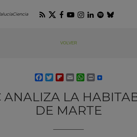
RSS
Twitter
Facebook
Youtube
Instagram
LinkedIn
Spotify
Blues
alucíaCiencia
VOLVER
C ANALIZA LA HABITA
DE MARTE