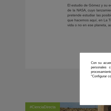
El estudio de Gómez y su eq
de la NASA, cuyo lanzamient
pretende estudiar las posib
que hacemos aquí, en La Tie
vida o no en ese planeta, 
Con su acuer
personales 
procesamien
"Configurar co
#CienciaDirecta