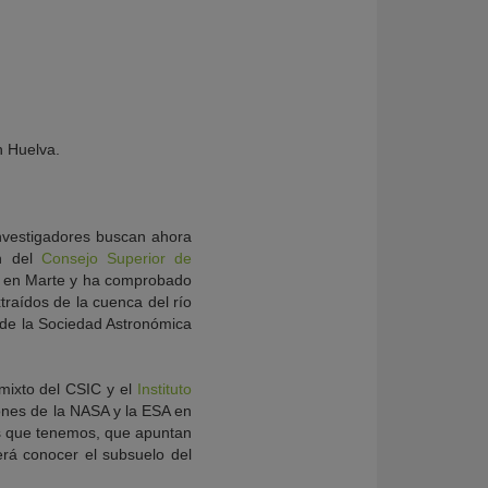
n Huelva.
nvestigadores buscan ahora
ón del
Consejo Superior de
da en Marte y ha comprobado
traídos de la cuenca del río
n de la Sociedad Astronómica
 mixto del CSIC y el
Instituto
iones de la NASA y la ESA en
tos que tenemos, que apuntan
erá conocer el subsuelo del