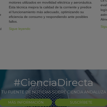
La c
motores utilizados en movilidad eléctrica y aeronáutica.
eval
Esta técnica mejora la calidad de la corriente y predice
logí
el funcionamiento más adecuado, optimizando su
e
astr
eficiencia de consumo y respondiendo ante posibles
Alme
fallos.
Sig
Sigue leyendo
l
#CienciaDirecta
TU FUENTE DE NOTICIAS SOBRE CIENCIA ANDALUZA
MÁS INFORMACIÓN
SUSCRÍBETE