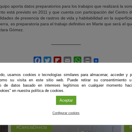
uipo aporta datos preparatorios para los trabajos que realizará la so
o está previsto en 2011 y que cuenta con participación del Centro de
ilidades de presencia de rastros de vida y habitabilidad en la superfici
rra, es preparatoria para el trabajo definitivo en Marte que será el qu
aclara Gómez.
do, usamos cookies o tecnologías similares para almacenar, acceder y p
como su visita en este sitio web. Puede retirar su consentimiento u
to de datos basado en intereses legítimos en cualquier momento haci
okies" en nuestra política de cookies.
Aceptar
ÚLTIMAS PUBLICACIONES
Configurar cookies
#CienciaDirecta
#