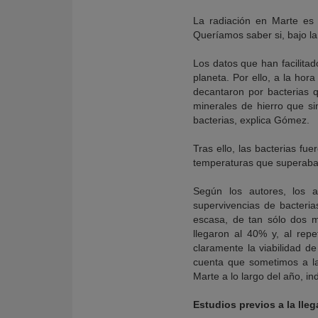
La radiación en Marte es
Queríamos saber si, bajo la 
Los datos que han facilitad
planeta. Por ello, a la hora
decantaron por bacterias qu
minerales de hierro que si
bacterias, explica Gómez.
Tras ello, las bacterias fu
temperaturas que superaban
Según los autores, los an
supervivencias de bacteri
escasa, de tan sólo dos m
llegaron al 40% y, al rep
claramente la viabilidad d
cuenta que sometimos a la
Marte a lo largo del año, i
Estudios previos a la lle