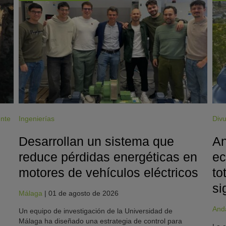
ente
Ingenierías
Divu
Desarrollan un sistema que
An
reduce pérdidas energéticas en
ec
motores de vehículos eléctricos
to
si
Málaga
|
01 de agosto de 2026
And
Un equipo de investigación de la Universidad de
Málaga ha diseñado una estrategia de control para