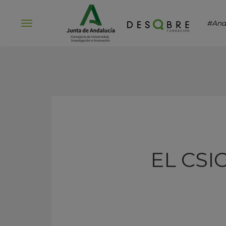
#And
Abrir
menú
EL CSI