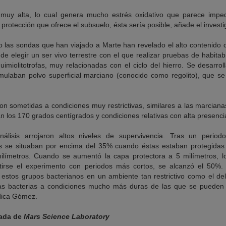
 muy alta, lo cual genera mucho estrés oxidativo que parece impedir
protección que ofrece el subsuelo, ésta sería posible, añade el investi
o las sondas que han viajado a Marte han revelado el alto contenido 
 de elegir un ser vivo terrestre con el que realizar pruebas de habitab
imiolitotrofas, muy relacionadas con el ciclo del hierro. Se desarro
mulaban polvo superficial marciano (conocido como regolito), que s
eron sometidas a condiciones muy restrictivas, similares a las marciana
 los 170 grados centígrados y condiciones relativas con alta presenci
álisis arrojaron altos niveles de supervivencia. Tras un period
as se situaban por encima del 35% cuando éstas estaban protegida
ilímetros. Cuando se aumentó la capa protectora a 5 milímetros, lo
etirse el experimento con periodos más cortos, se alcanzó el 50%. 
e estos grupos bacterianos en un ambiente tan restrictivo como el de
s bacterias a condiciones mucho más duras de las que se pueden 
ndica Gómez.
gada de
Mars Science Laboratory