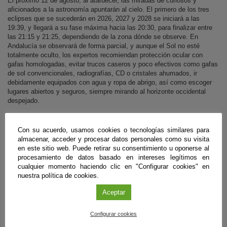
El próximo 12 de agosto, al atardecer, las miradas de curiosos y
aficionados a la astronomía apuntarán al cielo. El primero de los tres
eclipses que se sucederán en 2026, 2027 y 2028 se iniciará a las
19:39, y llegará a su fase máxima hacia las 20:30, para finalizar entre
las 21:15 y 21:25, dependiendo de la zona dónde se observe. En
Andalucía se observará de forma parcial, y aunque el Sol no esté
totalmente oculto, los expertos recomiendan protección ocular con
gafas homologadas, evitar trucos caseros y poco efectivos como gafas
de sol convencionales, radiografías, CD o cristales ahumados, ir
debidamente equipados con agua y ropa de abrigo, así como escoger
lugares abiertos y seguros, siempre mirando al horizonte occidental
despejado.
Sigue leyendo
Con su acuerdo, usamos cookies o tecnologías similares para
almacenar, acceder y procesar datos personales como su visita
en este sitio web. Puede retirar su consentimiento u oponerse al
#CienciaDirecta
procesamiento de datos basado en intereses legítimos en
cualquier momento haciendo clic en "Configurar cookies" en
nuestra política de cookies.
Aceptar
Configurar cookies