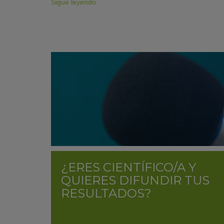
Sigue leyendo
¿ERES CIENTÍFICO/A Y
QUIERES DIFUNDIR TUS
RESULTADOS?