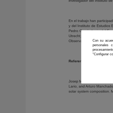
investigador del Instituto d
En el trabajo han participa
y del Instituto de Estudios
Pedro García Lario del Eu
Utrecht; y Amanda Karakas 
Con su acuer
Observatorio Mount Stromlo
personales 
procesamien
"Configurar co
Referencia
Josep M. Trigo-Rodríguez,
Lario, and Arturo Manchado.
solar system composition. M