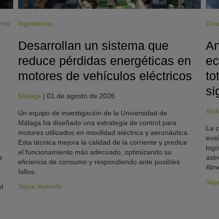
ente
Ingenierías
Divu
Desarrollan un sistema que
An
reduce pérdidas energéticas en
ec
motores de vehículos eléctricos
to
si
Málaga
|
01 de agosto de 2026
And
Un equipo de investigación de la Universidad de
Málaga ha diseñado una estrategia de control para
La c
motores utilizados en movilidad eléctrica y aeronáutica.
eval
Esta técnica mejora la calidad de la corriente y predice
logí
el funcionamiento más adecuado, optimizando su
e
astr
eficiencia de consumo y respondiendo ante posibles
Alme
fallos.
Sig
Sigue leyendo
l