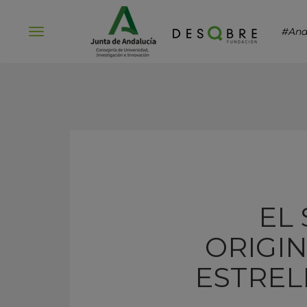
#And
Abrir
menú
EL
ORIGI
ESTREL