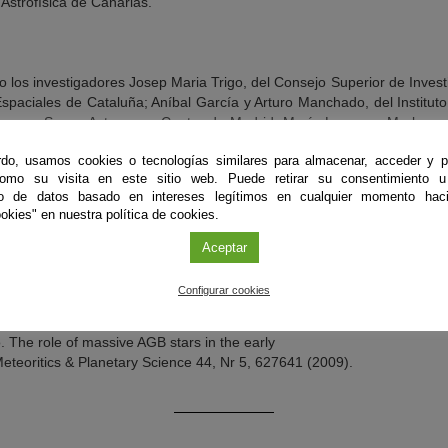
e Astrofísica de Canarias.
do los investigadores Josep Maria Trigo, del Consejo Superior de Invest
 Espaciales de Cataluña; Aníbal García y Arturo Manchado, del Instituto
ropean Space Astronomy Centre de Madrid; María Lugaro y Mark van 
del
do, usamos cookies o tecnologías similares para almacenar, acceder y p
 de Australia.
como su visita en este sitio web. Puede retirar su consentimiento u
to de datos basado en intereses legítimos en cualquier momento haci
okies" en nuestra política de cookies.
Aceptar
Configurar cookies
 Domingo Aníbal García-Hernández, Maria Lugaro, Amanda I. Karakas,
 The role of massive AGB stars in the early
eteoritics & Planetary Science 44, Nr 5, 627641 (2009).