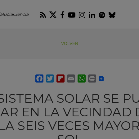
RSS
Twitter
Facebook
Youtube
Instagram
LinkedIn
Spotify
Blues
alucíaCiencia
VOLVER
 SISTEMA SOLAR SE P
NAR EN LA VECINDAD 
LA SEIS VECES MAYOR