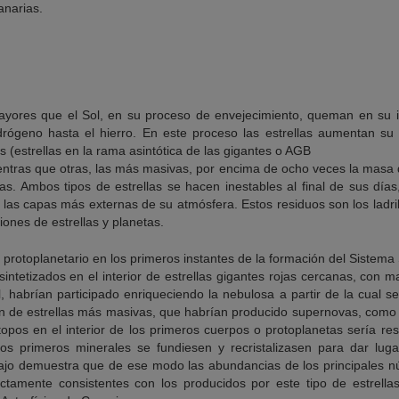
anarias.
mayores que el Sol, en su proceso de envejecimiento, queman en su 
rógeno hasta el hierro. En este proceso las estrellas aumentan su
s (estrellas en la rama asintótica de las gigantes o AGB
ientras que otras, las más masivas, por encima de ocho veces la masa 
. Ambos tipos de estrellas se hacen inestables al final de sus días
o las capas más externas de su atmósfera. Estos residuos son los ladrill
ones de estrellas y planetas.
sintetizados en el interior de estrellas gigantes rojas cercanas, co
 habrían participado enriqueciendo la nebulosa a partir de la cual s
ón de estrellas más masivas, que habrían producido supernovas, como
topos en el interior de los primeros cuerpos o protoplanetas sería re
os primeros minerales se fundiesen y recristalizasen para dar luga
abajo demuestra que de ese modo las abundancias de los principales n
ctamente consistentes con los producidos por este tipo de estrella