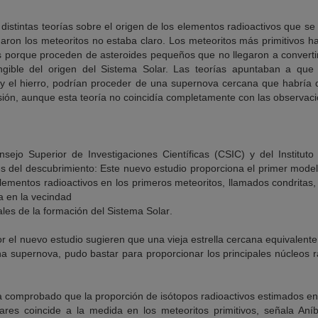
distintas teorías sobre el origen de los elementos radioactivos que se
aron los meteoritos no estaba claro. Los meteoritos más primitivos h
s porque proceden de asteroides pequeños que no llegaron a convertir
tangible del origen del Sistema Solar. Las teorías apuntaban a que 
 y el hierro, podrían proceder de una supernova cercana que habría 
ión, aunque esta teoría no coincidía completamente con las observaci
sejo Superior de Investigaciones Científicas (CSIC) y del Institut
es del descubrimiento: Este nuevo estudio proporciona el primer mode
ementos radioactivos en los primeros meteoritos, llamados condritas,
 en la vecindad
les de la formación del Sistema Solar.
r el nuevo estudio sugieren que una vieja estrella cercana equivalen
a supernova, pudo bastar para proporcionar los principales núcleos ra
 ha comprobado que la proporción de isótopos radioactivos estimados 
ares coincide a la medida en los meteoritos primitivos, señala Aníb