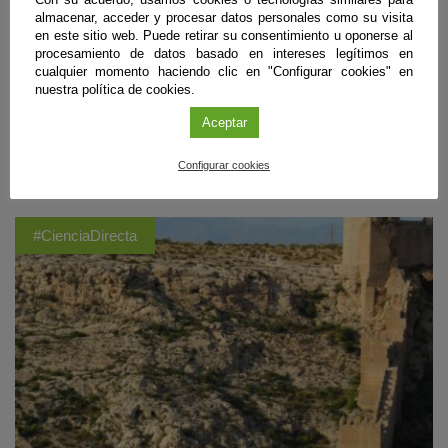
las 21:15 y 21:25, dependiendo de la zona dónde se observe. En
almacenar, acceder y procesar datos personales como su visita
Andalucía se observará de forma parcial, y aunque el Sol no esté
en este sitio web. Puede retirar su consentimiento u oponerse al
totalmente oculto, los expertos recomiendan protección ocular con
procesamiento de datos basado en intereses legítimos en
gafas homologadas, evitar trucos caseros y poco efectivos como gafas
cualquier momento haciendo clic en "Configurar cookies" en
de sol convencionales, radiografías, CD o cristales ahumados, ir
nuestra política de cookies.
debidamente equipados con agua y ropa de abrigo, así como escoger
lugares abiertos y seguros, siempre mirando al horizonte occidental
Aceptar
despejado.
Sigue leyendo
Configurar cookies
#CienciaDirecta