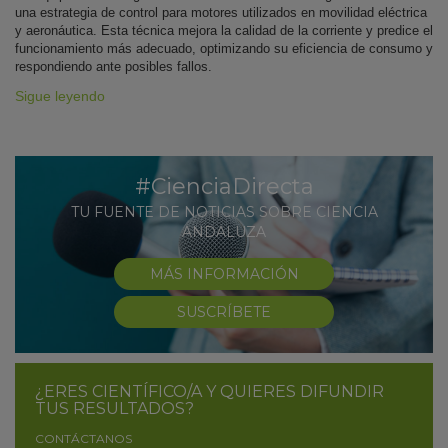
una estrategia de control para motores utilizados en movilidad eléctrica
y aeronáutica. Esta técnica mejora la calidad de la corriente y predice el
funcionamiento más adecuado, optimizando su eficiencia de consumo y
respondiendo ante posibles fallos.
Sigue leyendo
#CienciaDirecta
TU FUENTE DE NOTICIAS SOBRE CIENCIA
ANDALUZA
MÁS INFORMACIÓN
SUSCRÍBETE
¿ERES CIENTÍFICO/A Y QUIERES DIFUNDIR
TUS RESULTADOS?
CONTÁCTANOS