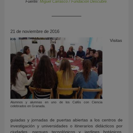
Fuente:
Miguel Carrasco / Fundación Descubre.
21 de noviembre de 2016
Visitas
KY
Alumnos y alumnas en uno de los Cafés con Ciencia
celebrados en Granada.
guiadas y jornadas de puertas abiertas a los centros de
investigación y universidades o itinerarios didácticos por
ciudades, parques tecnológicos y jardines botánicos,