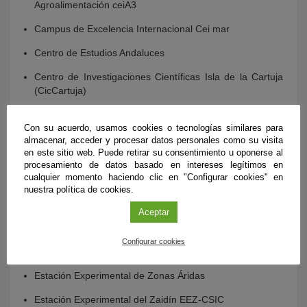
Agroalimentación ceiA3
Campus de Excelencia Internacional Cei mar
Centro de Estudios Andaluces
Centro de Investigaciones Científicas Isla de la Cartuja
(CicCartuja)
Centro de Investigación en Agrosistemas Intensivos
Con su acuerdo, usamos cookies o tecnologías similares para
Mediterráneos y Biotecnología Agroalimentaria
almacenar, acceder y procesar datos personales como su visita
(CIAMBITAL)
en este sitio web. Puede retirar su consentimiento u oponerse al
procesamiento de datos basado en intereses legítimos en
Centro Europeo de Astronomía Espacial – Agencia
cualquier momento haciendo clic en "Configurar cookies" en
Espacial Europea ESAC-ESA
nuestra política de cookies.
Centro Nacional de Aceleradores
Aceptar
Escuela Andaluza de Salud Pública
Configurar cookies
Estación Biológica de Doñana EBD-CSIC
Estación Experimental de Zonas Áridas
Estación Experimental del Zaidín EEZ-CSIC