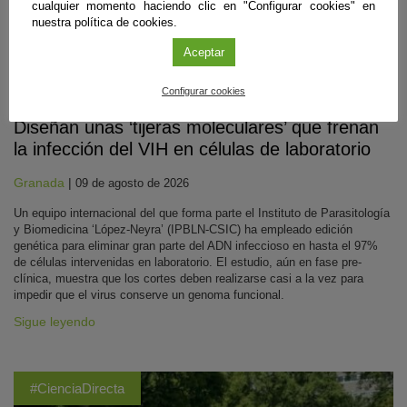
cualquier momento haciendo clic en "Configurar cookies" en
nuestra política de cookies.
Aceptar
Biomedicina
Configurar cookies
Diseñan unas ‘tijeras moleculares’ que frenan
la infección del VIH en células de laboratorio
Granada
|
09 de agosto de 2026
Un equipo internacional del que forma parte el Instituto de Parasitología
y Biomedicina ‘López-Neyra’ (IPBLN-CSIC) ha empleado edición
genética para eliminar gran parte del ADN infeccioso en hasta el 97%
de células intervenidas en laboratorio. El estudio, aún en fase pre-
clínica, muestra que los cortes deben realizarse casi a la vez para
impedir que el virus conserve un genoma funcional.
Sigue leyendo
#CienciaDirecta