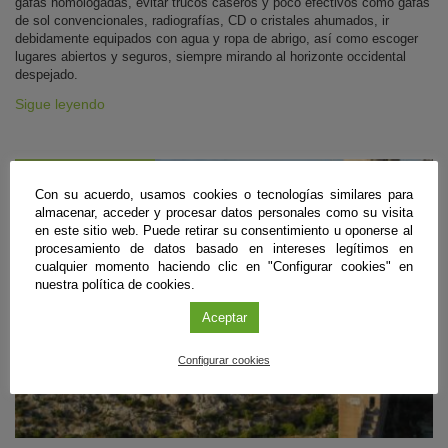
gafas homologadas, evitar trucos caseros y poco efectivos como gafas
de sol convencionales, radiografías, CD o cristales ahumados, ir
debidamente equipados con agua y ropa de abrigo, así como escoger
lugares abiertos y seguros, siempre mirando al horizonte occidental
despejado.
Sigue leyendo
#CienciaDirecta
Con su acuerdo, usamos cookies o tecnologías similares para
almacenar, acceder y procesar datos personales como su visita
en este sitio web. Puede retirar su consentimiento u oponerse al
procesamiento de datos basado en intereses legítimos en
cualquier momento haciendo clic en "Configurar cookies" en
nuestra política de cookies.
Aceptar
Configurar cookies