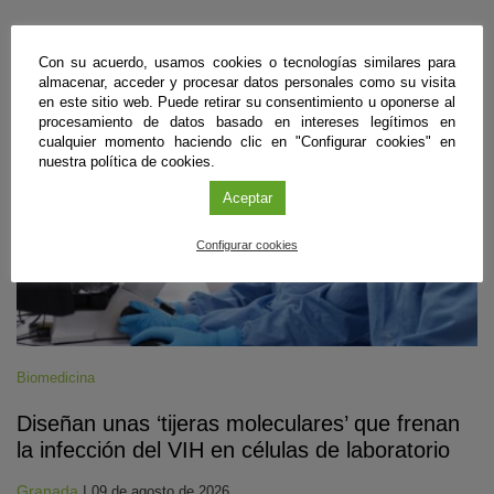
#CienciaDirecta
Con su acuerdo, usamos cookies o tecnologías similares para
almacenar, acceder y procesar datos personales como su visita
en este sitio web. Puede retirar su consentimiento u oponerse al
procesamiento de datos basado en intereses legítimos en
cualquier momento haciendo clic en "Configurar cookies" en
nuestra política de cookies.
Aceptar
Configurar cookies
Biomedicina
Diseñan unas ‘tijeras moleculares’ que frenan
la infección del VIH en células de laboratorio
Granada
|
09 de agosto de 2026