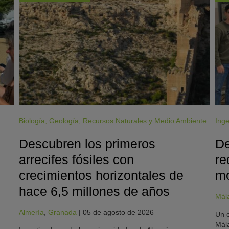
Biología
,
Geología
,
Recursos Naturales y Medio Ambiente
Inge
Descubren los primeros
De
arrecifes fósiles con
re
crecimientos horizontales de
mo
hace 6,5 millones de años
Mál
Almería
,
Granada
|
05 de agosto de 2026
Un e
Mála