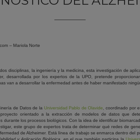
NÓSTICO DEL ALZHE
.com – Mariola Norte
dos disciplinas, la ingeniería y la medicina, esta investigación de aplic
r, desarrollada por los expertos de la UPO, pretende proporciona
as van a desarrollar la enfermedad antes de haber manifestado ningún
Minería de Datos de la
Universidad Pablo de Olavide
, coordinado por e
royecto orientado a la extracción de modelos de datos que dete
s durante los procesos biológicos. Con la idea de identificar biomarc
estigar, este grupo de expertos trata de determinar qué redes de gene
fermedad de Alzheimer. Está línea de trabajo se enmarca dentro del 
bilidad y Aplicación Biológica
, en el que también participa la
Univers