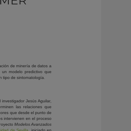
IMER
ación de minería de datos a
r un modelo predictivo que
 tipo de sintomatología.
l investigador Jesús Aguilar,
rminen las relaciones que
adores que desde el punto de
s intervienen en el proceso
proyecto
Modelos Avanzados
idad de Sevilla
, iniciado en