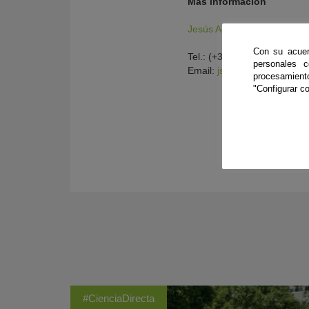
Más información
Jesús Aguilar
Con su acuer
Tel.: (+34) 954977940
personales 
Email:
jsagurui@upo.es
procesamien
"Configurar co
#CienciaDirecta