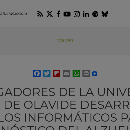
RSS
Twitter
Facebook
Youtube
Instagram
LinkedIn
Spotify
Blues
alucíaCiencia
VOLVER
GADORES DE LA UNI
 DE OLAVIDE DESAR
OS INFORMÁTICOS P