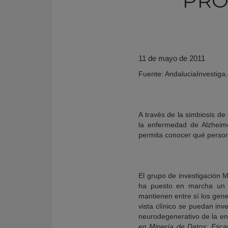
PRO
11 de mayo de 2011
Fuente: AndaluciaInvestiga
A través de la simbiosis de 
la enfermedad de Alzheime
permita conocer qué person
KY
El grupo de investigación 
ha puesto en marcha un p
mantienen entre sí los gene
vista clínico se puedan inv
neurodegenerativo de la en
en Minería de Datos: Escala