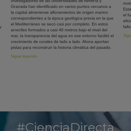
Investigadores de las universidades de Almería y
moto
Granada han identificado en varios puntos cercanos a
Esta
la capital almeriense afloramientos de origen marino
el f
correspondientes a la época geológica previa en la que
efic
el Mediterráneo se secó casi por completo. En estos
y
fallo
arrecifes formados a casi 40 metros bajo el nivel del
Sig
mar, la transparencia del agua en ese entorno facilitó el
crecimiento de corales de lado a lado. Ahora aportan
pistas para reconstruir la historia climática del pasado.
Sigue leyendo
#CienciaDirecta