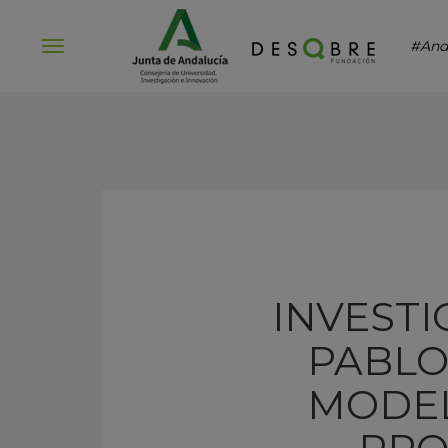
#And
Abrir
menú
INVESTI
PABLO
MODEL