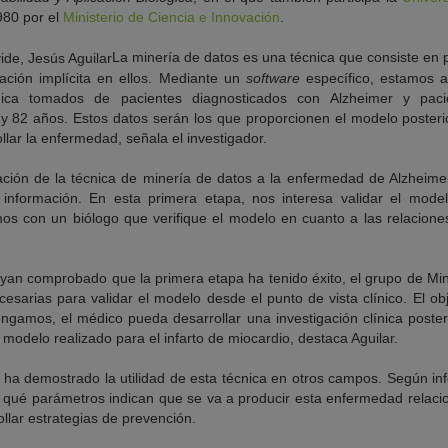
80 por el
Ministerio de Ciencia e Innovación
.
La minería de datos es una técnica que consiste en 
ación implícita en ellos. Mediante un
software
específico, estamos a
nica tomados de pacientes diagnosticados con Alzheimer y pac
y 82 años. Estos datos serán los que proporcionen el modelo poster
lar la enfermedad, señala el investigador.
cación de la técnica de minería de datos a la enfermedad de Alzheim
 información. En esta primera etapa, nos interesa validar el mode
mos con un biólogo que verifique el modelo en cuanto a las relaciones
yan comprobado que la primera etapa ha tenido éxito, el grupo de Min
sarias para validar el modelo desde el punto de vista clínico. El obje
gamos, el médico pueda desarrollar una investigación clínica poste
modelo realizado para el infarto de miocardio, destaca Aguilar.
ha demostrado la utilidad de esta técnica en otros campos. Según inf
qué parámetros indican que se va a producir esta enfermedad relaci
lar estrategias de prevención.