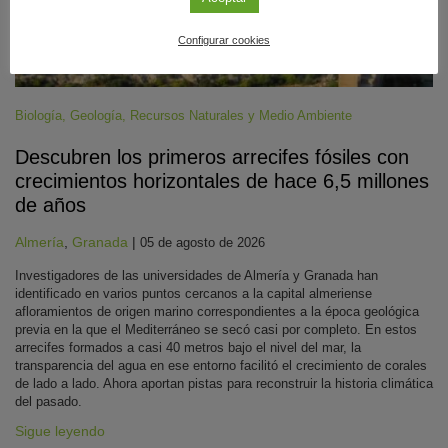
Configurar cookies
Biología
,
Geología
,
Recursos Naturales y Medio Ambiente
Descubren los primeros arrecifes fósiles con
crecimientos horizontales de hace 6,5 millones
de años
Almería
,
Granada
|
05 de agosto de 2026
Investigadores de las universidades de Almería y Granada han
identificado en varios puntos cercanos a la capital almeriense
afloramientos de origen marino correspondientes a la época geológica
previa en la que el Mediterráneo se secó casi por completo. En estos
arrecifes formados a casi 40 metros bajo el nivel del mar, la
transparencia del agua en ese entorno facilitó el crecimiento de corales
de lado a lado. Ahora aportan pistas para reconstruir la historia climática
del pasado.
Sigue leyendo