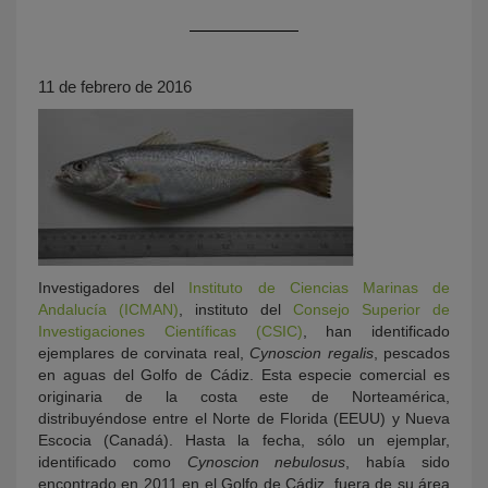
11 de febrero de 2016
KY
Investigadores del
Instituto de Ciencias Marinas de
Andalucía (ICMAN)
, instituto del
Consejo Superior de
Investigaciones Científicas (CSIC)
, han identificado
ejemplares de corvinata real,
Cynoscion regalis
, pescados
en aguas del Golfo de Cádiz. Esta especie comercial es
originaria de la costa este de Norteamérica,
distribuyéndose entre el Norte de Florida (EEUU) y Nueva
Escocia (Canadá). Hasta la fecha, sólo un ejemplar,
identificado como
Cynoscion nebulosus
, había sido
encontrado en 2011 en el Golfo de Cádiz, fuera de su área