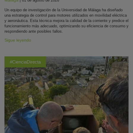
Málaga
|
01 de agosto de 2026
Un equipo de investigación de la Universidad de Málaga ha diseñado
una estrategia de control para motores utilizados en movilidad eléctrica
y aeronáutica. Esta técnica mejora la calidad de la corriente y predice el
funcionamiento más adecuado, optimizando su eficiencia de consumo y
respondiendo ante posibles fallos.
Sigue leyendo
#CienciaDirecta