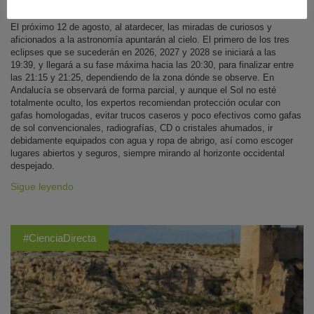
Andalucía
|
07 de agosto de 2026
El próximo 12 de agosto, al atardecer, las miradas de curiosos y
aficionados a la astronomía apuntarán al cielo. El primero de los tres
eclipses que se sucederán en 2026, 2027 y 2028 se iniciará a las
19:39, y llegará a su fase máxima hacia las 20:30, para finalizar entre
las 21:15 y 21:25, dependiendo de la zona dónde se observe. En
Andalucía se observará de forma parcial, y aunque el Sol no esté
totalmente oculto, los expertos recomiendan protección ocular con
gafas homologadas, evitar trucos caseros y poco efectivos como gafas
de sol convencionales, radiografías, CD o cristales ahumados, ir
debidamente equipados con agua y ropa de abrigo, así como escoger
lugares abiertos y seguros, siempre mirando al horizonte occidental
despejado.
Sigue leyendo
#CienciaDirecta