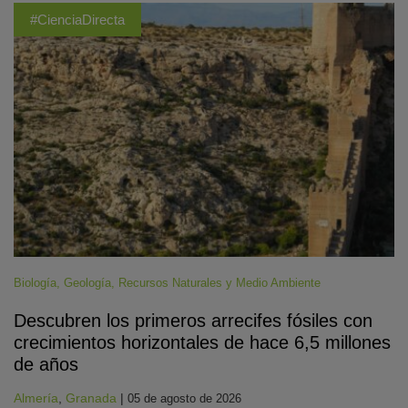
#CienciaDirecta
Biología
,
Geología
,
Recursos Naturales y Medio Ambiente
Descubren los primeros arrecifes fósiles con
crecimientos horizontales de hace 6,5 millones
de años
Almería
,
Granada
|
05 de agosto de 2026