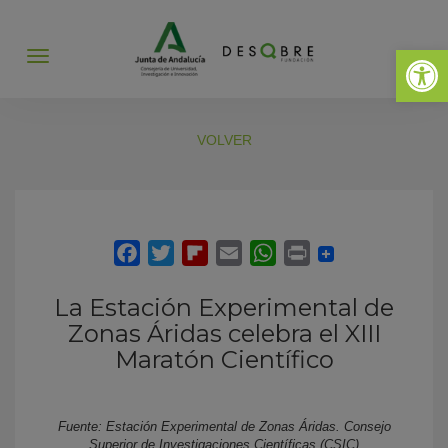
Abrir 
Abrir
menú
VOLVER
La Estación Experimental de
Zonas Áridas celebra el XIII
Maratón Científico
Fuente: Estación Experimental de Zonas Áridas. Consejo
Superior de Investigaciones Científicas (CSIC)