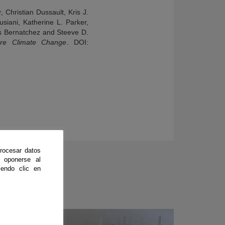
 Christian Dussault, Kris J.
siani, Katherine L. Parker,
s Bernatchez and Steeve D.
ure Climate Change
. DOI:
rocesar datos
 oponerse al
endo clic en
CienciaDirecta