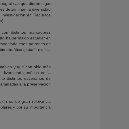
geográficas que dieron lugar
res determinan la diversidad
e Investigación en Recursos
a).
 con distintos marcadores
sto ha permitido estudiar en
n modelado esos patrones en
io climático global”, explica
stables y que han sido más
 diversidad genética en la
te distintos escenarios de
ncaminadas a la preservación
mbién es de gran relevancia
olares y por su importancia