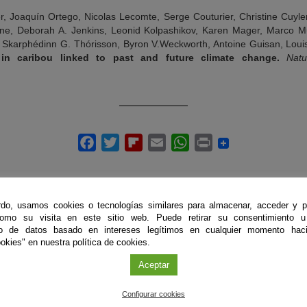
er, Joaquín Ortego, Nicolas Lecomte, Serge Couturier, Christine Cuyler,
ine, Deborah A. Jenkins, Leonid Kolpashikov, Karen Mager, Marco Mu
, Skarphédinn G. Thórisson, Byron V.Weckworth, Antoine Guisan, Loui
y in caribou linked to past and future climate change.
Nat
do, usamos cookies o tecnologías similares para almacenar, acceder y p
como su visita en este sitio web. Puede retirar su consentimiento u
to de datos basado en intereses legítimos en cualquier momento haci
ÚLTIMAS PUBLICACIONES
okies" en nuestra política de cookies.
Aceptar
Configurar cookies
#CienciaDirecta
#