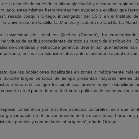
n de la especie después de la última glaciación y estimar las regiones 
 otro lado, estas mismas herramientas han ayudado a explicar qué facto
s”, resalta Joaquín Ortego, investigador del CSIC en el Instituto d
, la Universidad de Castilla La Mancha y la Junta de Castilla La-Manch
 la Universidad de Laval en Québec (Canadá), ha caracterizado,
ndividuos de caribú procedentes de todo su rango de distribución. “E
iales de diversidad y estructura genética, determinar qué factores ha
mportante, estimar su situación futura ante el escenario actual de camb
esto que las poblaciones localizadas en zonas climáticamente más e
 durante largos periodos de tiempo presentan mayores niveles de
estas zonas son las que los científicos prevén mayor estabilidad an
s convierte en el punto de mira de futuras políticas de conservación e
especie carismática por distintos aspectos culturales, sino que ta
su gran impacto en el funcionamiento de los ecosistemas boreales y p
distintos pueblos y comunidades aborígenes”, añade Ortego.