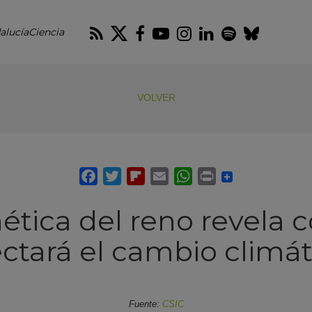
RSS
Twitter
Facebook
Youtube
Instagram
LinkedIn
Spotify
Blues
alucíaCiencia
VOLVER
ética del reno revela 
ectará el cambio climát
Fuente:
CSIC