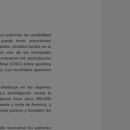
os patrones de variabilidad
puede tener importantes
ambio climático tendrá en la
 es una de las principales
rnacional con participación
íficas (CSIC) sobre genética
s
). Los resultados aparecen
e
.
distribuye en las regiones
a investigación revela la
rgieron hace unos 300.000
 oeste y norte de América, y
iones polares y boreales del
o reconstruir los patrones