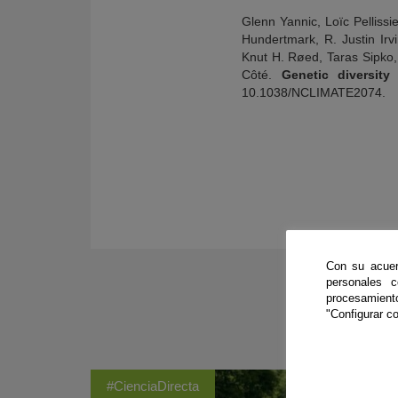
Glenn Yannic, Loïc Pellissi
Hundertmark, R. Justin Irv
Knut H. Røed, Taras Sipko
Côté.
Genetic diversit
10.1038/NCLIMATE2074.
Con su acuer
personales 
procesamien
"Configurar co
#CienciaDirecta