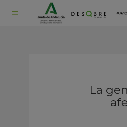
#And
Abrir
menú
La gen
af