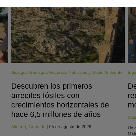
Biología
,
Geología
,
Recursos Naturales y Medio Ambiente
Inge
Descubren los primeros
De
arrecifes fósiles con
re
crecimientos horizontales de
mo
hace 6,5 millones de años
Mál
Almería
,
Granada
|
05 de agosto de 2026
Un e
Mála