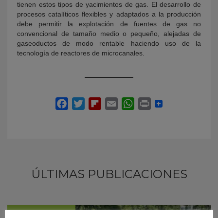
tienen estos tipos de yacimientos de gas. El desarrollo de
procesos catalíticos flexibles y adaptados a la producción
debe permitir la explotación de fuentes de gas no
convencional de tamaño medio o pequeño, alejadas de
gaseoductos de modo rentable haciendo uso de la
tecnología de reactores de microcanales.
ÚLTIMAS PUBLICACIONES
#CienciaDirecta