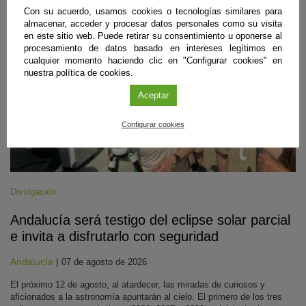
Con su acuerdo, usamos cookies o tecnologías similares para
almacenar, acceder y procesar datos personales como su visita
en este sitio web. Puede retirar su consentimiento u oponerse al
procesamiento de datos basado en intereses legítimos en
cualquier momento haciendo clic en "Configurar cookies" en
nuestra política de cookies.
Aceptar
Configurar cookies
Divulgación
Andalucía será testigo del eclipse solar parcial
e invita a disfrutarlo con seguridad
Andalucía
|
07 de agosto de 2026
El próximo 12 de agosto, al atardecer, las miradas de curiosos y
aficionados a la astronomía apuntarán al cielo. El primero de los tres