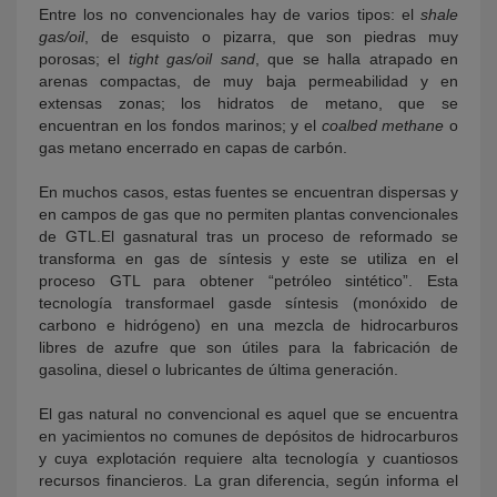
Entre los no convencionales hay de varios tipos: el
shale
gas/oil
, de esquisto o pizarra, que son piedras muy
porosas; el
tight gas/oil sand
, que se halla atrapado en
arenas compactas, de muy baja permeabilidad y en
extensas zonas; los hidratos de metano, que se
encuentran en los fondos marinos; y el
coalbed methane
o
gas metano encerrado en capas de carbón.
En muchos casos, estas fuentes se encuentran dispersas y
en campos de gas que no permiten plantas convencionales
de GTL.El gasnatural tras un proceso de reformado se
transforma en gas de síntesis y este se utiliza en el
proceso GTL para obtener “petróleo sintético”. Esta
tecnología transformael gasde síntesis (monóxido de
carbono e hidrógeno) en una mezcla de hidrocarburos
libres de azufre que son útiles para la fabricación de
gasolina, diesel o lubricantes de última generación.
El gas natural no convencional es aquel que se encuentra
en yacimientos no comunes de depósitos de hidrocarburos
y cuya explotación requiere alta tecnología y cuantiosos
recursos financieros. La gran diferencia, según informa el