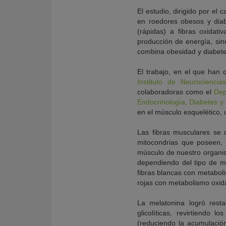
El estudio, dirigido por e
en roedores obesos y diab
(rápidas) a fibras oxidati
producción de energía, sin
combina obesidad y diabetes
El trabajo, en el que han q
Instituto de Neurociencia
colaboradoras como el
Dep
Endocrinología, Diabetes y 
en el músculo esquelético,
Las fibras musculares se d
mitocondrias que poseen, l
músculo de nuestro organis
dependiendo del tipo de m
fibras blancas con metaboli
rojas con metabolismo oxida
La melatonina logró resta
glicolíticas, revirtiendo
(reduciendo la acumulación