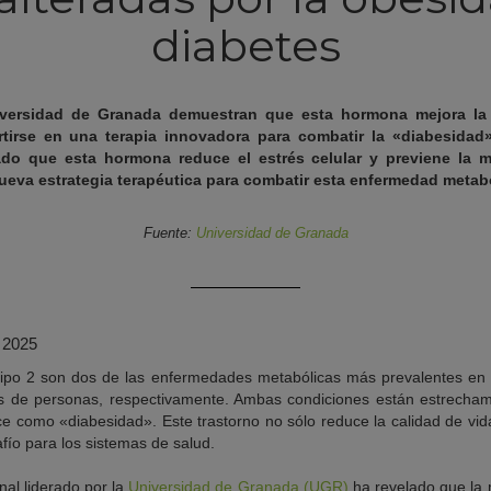
diabetes
iversidad de Granada demuestran que esta hormona mejora la e
tirse en una terapia innovadora para combatir la «diabesidad»,
do que esta hormona reduce el estrés celular y previene la 
ueva estrategia terapéutica para combatir esta enfermedad metabó
Fuente:
Universidad de Granada
e 2025
 tipo 2 son dos de las enfermedades metabólicas más prevalentes en 
es de personas, respectivamente. Ambas condiciones están estrecham
ce como «diabesidad». Este trastorno no sólo reduce la calidad de vid
fío para los sistemas de salud.
nal liderado por la
Universidad de Granada (UGR)
ha revelado que la 