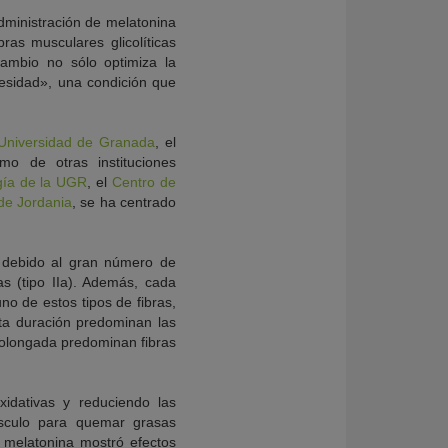
dministración de melatonina
as musculares glicolíticas
 cambio no sólo optimiza la
besidad», una condición que
Universidad de Granada
, el
mo de otras instituciones
gía de la UGR
, el
Centro de
de Jordania
, se ha centrado
as debido al gran número de
as (tipo IIa). Además, cada
o de estos tipos de fibras,
ta duración predominan las
prolongada predominan fibras
xidativas y reduciendo las
músculo para quemar grasas
a melatonina mostró efectos