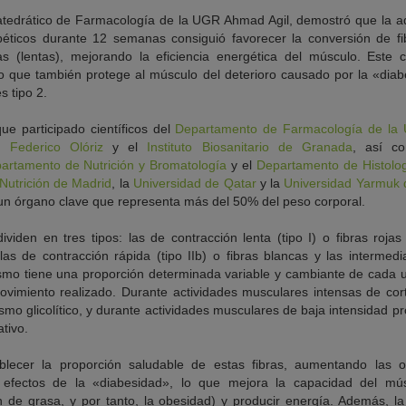
l catedrático de Farmacología de la UGR Ahmad Agil, demostró que la a
éticos durante 12 semanas consiguió favorecer la conversión de fibr
vas (lentas), mejorando la eficiencia energética del músculo. Este
o que también protege al músculo del deterioro causado por la «dia
 tipo 2.
ue participado científicos del
Departamento de Farmacología de la 
s Federico Olóriz
y el
Instituto Biosanitario de Granada
, así co
artamento de Nutrición y Bromatología
y el
Departamento de Histolo
Nutrición de Madrid
, la
Universidad de Qatar
y la
Universidad Yarmuk 
 un órgano clave que representa más del 50% del peso corporal.
ividen en tres tipos: las de contracción lenta (tipo I) o fibras roj
as de contracción rápida (tipo IIb) o fibras blancas y las intermedi
mo tiene una proporción determinada variable y cambiante de cada un
ovimiento realizado. Durante actividades musculares intensas de cor
smo glicolítico, y durante actividades musculares de baja intensidad 
tivo.
blecer la proporción saludable de estas fibras, aumentando las o
 los efectos de la «diabesidad», lo que mejora la capacidad del 
 de grasa, y por tanto, la obesidad) y producir energía. Además, l