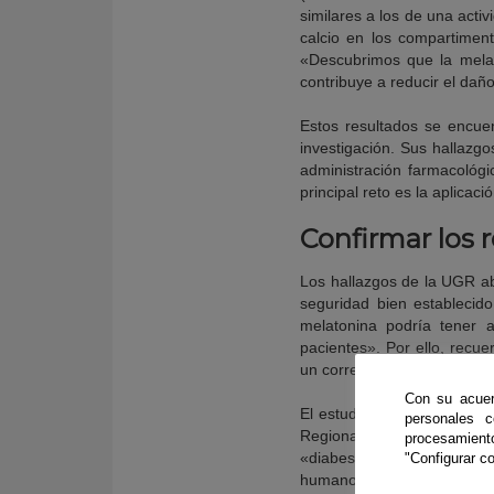
similares a los de una acti
calcio en los compartimen
«Descubrimos que la melato
contribuye a reducir el daño 
Estos resultados se encue
investigación. Sus hallazgo
administración farmacológi
principal reto es la aplicac
Confirmar los
Los hallazgos de la UGR ab
seguridad bien establecido
melatonina podría tener 
pacientes». Por ello, recu
un correcto descanso noctur
Con su acuer
El estudio, financiado por 
personales 
Regional (FEDER), sugiere
procesamien
«diabesidad» y sus complic
"Configurar co
humanos para confirmar est