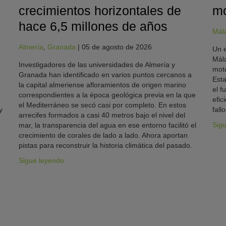
crecimientos horizontales de
mo
hace 6,5 millones de años
Mál
Almería
,
Granada
|
05 de agosto de 2026
Un e
Mála
Investigadores de las universidades de Almería y
moto
Granada han identificado en varios puntos cercanos a
Esta
la capital almeriense afloramientos de origen marino
el f
correspondientes a la época geológica previa en la que
efic
el Mediterráneo se secó casi por completo. En estos
y
fallo
arrecifes formados a casi 40 metros bajo el nivel del
Sig
mar, la transparencia del agua en ese entorno facilitó el
crecimiento de corales de lado a lado. Ahora aportan
pistas para reconstruir la historia climática del pasado.
Sigue leyendo