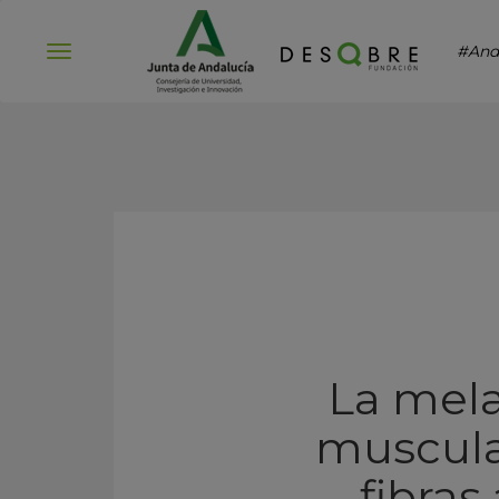
#And
Abrir
menú
La mela
muscular
fibras