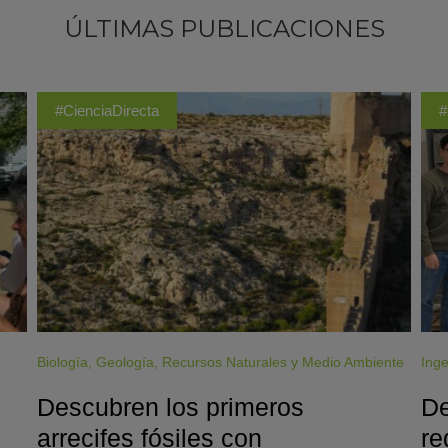
ÚLTIMAS PUBLICACIONES
#CienciaDirecta
#
Biología
,
Geología
,
Recursos Naturales y Medio Ambiente
Inge
Descubren los primeros
De
arrecifes fósiles con
re