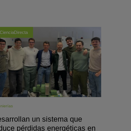
CienciaDirecta
nierías
sarrollan un sistema que
duce pérdidas energéticas en