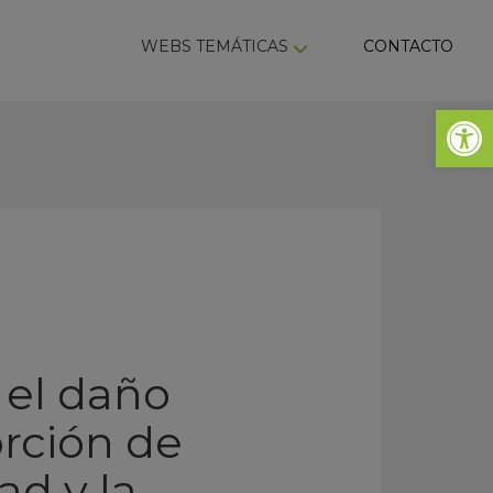
ky
WEBS TEMÁTICAS
CONTACTO
Abrir 
 el daño
orción de
ad y la