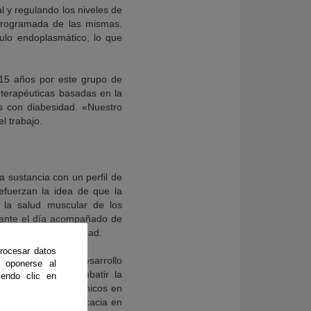
l y regulando los niveles de
 programada de las mismas.
culo endoplasmático, lo que
 15 años por este grupo de
s terapéuticas basadas en la
es con diabesidad. «Nuestro
l trabajo.
 sustancia con un perfil de
refuerzan la idea de que la
 la salud muscular de los
urante el día acompañado de
gativos de la obesidad.
rocesar datos
ondo Europeo de Desarrollo
 oponerse al
 efectiva para combatir la
endo clic en
alizar estudios clínicos en
os demostrar su eficacia en