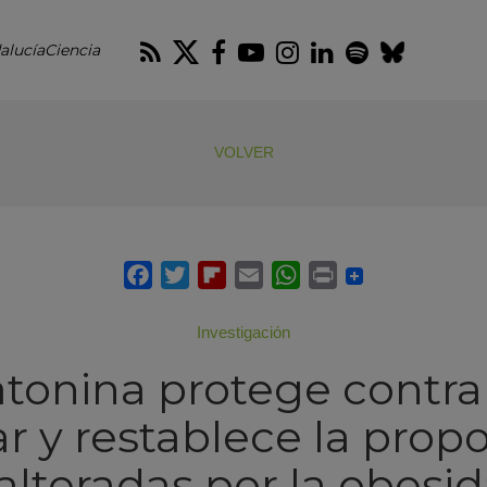
RSS
Twitter
Facebook
Youtube
Instagram
LinkedIn
Spotify
Blues
alucíaCiencia
VOLVER
Investigación
tonina protege contra
 y restablece la prop
 alteradas por la obesid