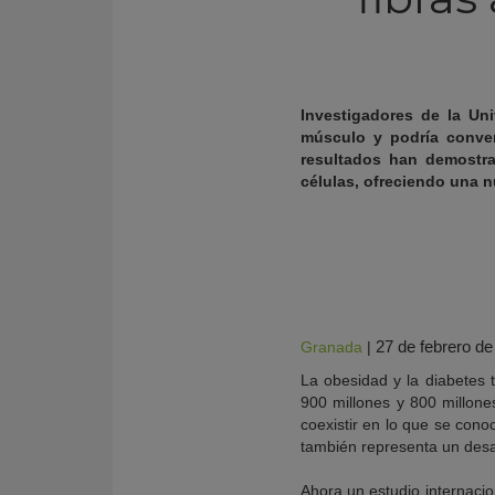
Investigadores de la Un
músculo y podría conver
resultados han demostra
células, ofreciendo una n
KY
27 de febrero d
Granada
|
La obesidad y la diabetes
900 millones y 800 millon
coexistir en lo que se cono
también representa un desa
Ahora un estudio internacio