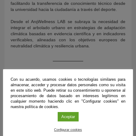
facilitando la transferencia de conocimiento técnico desde
la universidad hacia la ciudadanía a través del deporte.
Desde el ArqWellness LAB se subraya la necesidad de
integrar el arbolado urbano en estrategias de adaptación
climática basadas en evidencia científica y en indicadores
verificables, alineadas con los objetivos europeos de
neutralidad climática y resiliencia urbana.
Con su acuerdo, usamos cookies o tecnologías similares para
almacenar, acceder y procesar datos personales como su visita
en este sitio web. Puede retirar su consentimiento u oponerse al
procesamiento de datos basado en intereses legítimos en
cualquier momento haciendo clic en "Configurar cookies" en
nuestra política de cookies.
Aceptar
ÚLTIMAS PUBLICACIONES
Configurar cookies