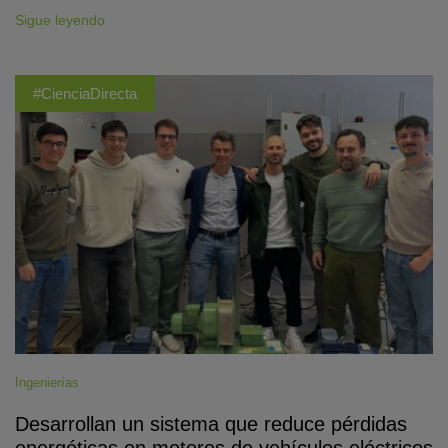
Sigue leyendo
#CienciaDirecta
Ingenierías
Desarrollan un sistema que reduce pérdidas
energéticas en motores de vehículos eléctricos