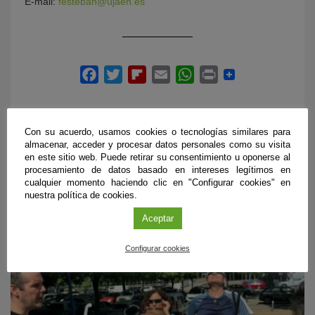
E-mail:
festeban@ujaen.es
Con su acuerdo, usamos cookies o tecnologías similares para
almacenar, acceder y procesar datos personales como su visita
en este sitio web. Puede retirar su consentimiento u oponerse al
procesamiento de datos basado en intereses legítimos en
ÚLTIMAS PUBLICACIONES
cualquier momento haciendo clic en "Configurar cookies" en
nuestra política de cookies.
Aceptar
#CienciaDirecta
Configurar cookies