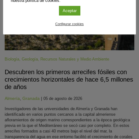
nuestra política de cookies.
Aceptar
Configurar cookies
Biología
,
Geología
,
Recursos Naturales y Medio Ambiente
Descubren los primeros arrecifes fósiles con
crecimientos horizontales de hace 6,5 millones
de años
Almería
,
Granada
|
05 de agosto de 2026
Investigadores de las universidades de Almería y Granada han
identificado en varios puntos cercanos a la capital almeriense
afloramientos de origen marino correspondientes a la época geológica
previa en la que el Mediterráneo se secó casi por completo. En estos
arrecifes formados a casi 40 metros bajo el nivel del mar, la
transparencia del agua en ese entorno facilitó el crecimiento de corales