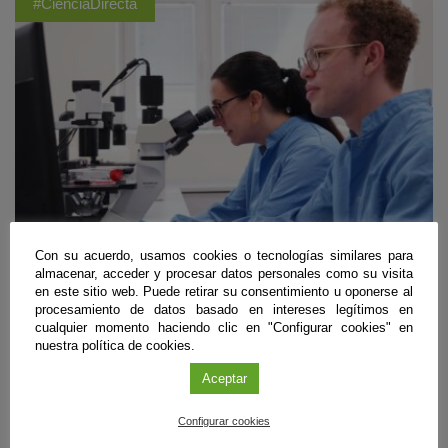
#CienciaDirecta
Con su acuerdo, usamos cookies o tecnologías similares para
almacenar, acceder y procesar datos personales como su visita
en este sitio web. Puede retirar su consentimiento u oponerse al
Biomedicina
procesamiento de datos basado en intereses legítimos en
cualquier momento haciendo clic en "Configurar cookies" en
Diseñan unas ‘tijeras moleculares’ que frenan
nuestra política de cookies.
la infección del VIH en células de laboratorio
Aceptar
Granada
|
09 de agosto de 2026
Configurar cookies
Un equipo internacional del que forma parte el Instituto de Parasitología
y Biomedicina ‘López-Neyra’ (IPBLN-CSIC) ha empleado edición