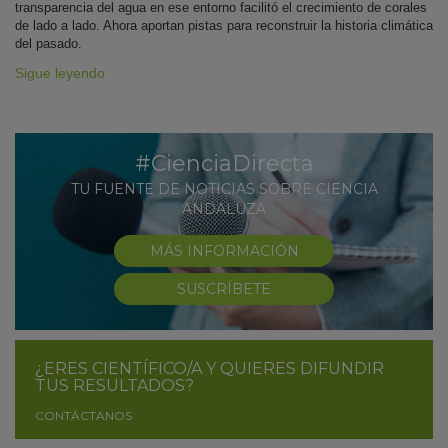
transparencia del agua en ese entorno facilitó el crecimiento de corales
de lado a lado. Ahora aportan pistas para reconstruir la historia climática
del pasado.
Sigue leyendo
#CienciaDirecta
TU FUENTE DE NOTICIAS SOBRE CIENCIA
ANDALUZA
MÁS INFORMACIÓN
SUSCRÍBETE
¿ERES CIENTÍFICO/A Y QUIERES DIFUNDIR
TUS RESULTADOS?
CONTÁCTANOS