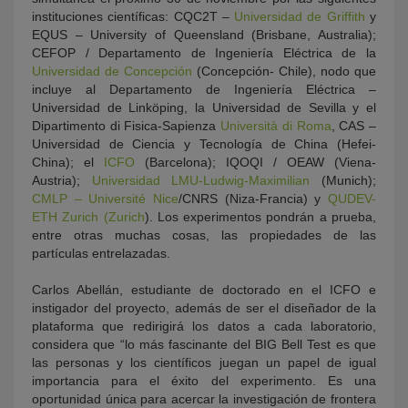
instituciones científicas: CQC2T –
Universidad de Griffith
y
EQUS – University of Queensland (Brisbane, Australia);
CEFOP / Departamento de Ingeniería Eléctrica de la
Universidad de Concepción
(Concepción- Chile), nodo que
incluye al Departamento de Ingeniería Eléctrica –
Universidad de Linköping, la Universidad de Sevilla y el
Dipartimento di Fisica-Sapienza
Università di Roma
, CAS –
Universidad de Ciencia y Tecnología de China (Hefei-
China); el
ICFO
(Barcelona); IQOQI / OEAW (Viena-
Austria);
Universidad LMU-Ludwig-Maximilian
(Munich);
CMLP – Université Nice
/CNRS (Niza-Francia) y
QUDEV-
ETH Zurich (Zurich
). Los experimentos pondrán a prueba,
entre otras muchas cosas, las propiedades de las
partículas entrelazadas.
Carlos Abellán, estudiante de doctorado en el ICFO e
instigador del proyecto, además de ser el diseñador de la
plataforma que redirigirá los datos a cada laboratorio,
considera que “lo más fascinante del BIG Bell Test es que
las personas y los científicos juegan un papel de igual
importancia para el éxito del experimento. Es una
oportunidad única para acercar la investigación de frontera