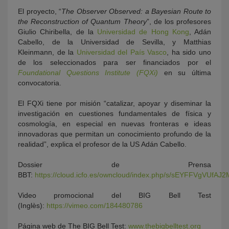
El proyecto, “
The Observer Observed: a Bayesian Route to
the Reconstruction of Quantum Theory
”, de los profesores
Giulio Chiribella, de la
Universidad de Hong Kong
, Adán
Cabello, de la Universidad de Sevilla, y Matthias
Kleinmann, de la
Universidad del País Vasco
, ha sido uno
de los seleccionados para ser financiados por el
Foundational Questions Institute (FQXi)
en su última
convocatoria.
El FQXi tiene por misión “catalizar, apoyar y diseminar la
investigación en cuestiones fundamentales de física y
cosmología, en especial en nuevas fronteras e ideas
innovadoras que permitan un conocimiento profundo de la
realidad”, explica el profesor de la US Adán Cabello.
Dossier de Prensa
BBT:
https://cloud.icfo.es/owncloud/index.php/s/sEYFFVgVUfAJ
Video promocional del BIG Bell Test
(Inglès):
https://vimeo.com/184480786
Página web de The BIG Bell Test:
www.thebigbelltest.org