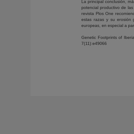
La principal conclusión, má
potencial productivo de las 
revista Plos One recomiend
estas razas y su erosión 
europeas, en especial a parti
Genetic Footprints of Iber
7(11):e49066