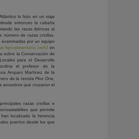
lántico lo hizo en un viaje
y desde entonces la cabaña
ando las razas ibéricas al
 número de razas criollas.
do examinadas por un equipo
al Agroalimentario ceiA3
en
na sobre la Conservación de
Locales para el Desarrollo
rdina el profesor de la
dora Amparo Martínez de la
mero de la revista
Plos One
,
os ancestros que cruzaron el
rincipales razas criollas e
crosatatélites que permite
 han localizado la herencia
pales puertos desde los que