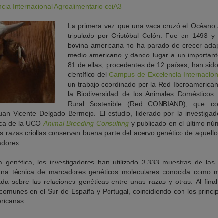
ia Internacional Agroalimentario ceiA3
La primera vez que una vaca cruzó el Océano At
tripulado por Cristóbal Colón. Fue en 1493 
bovina americana no ha parado de crecer adapt
medio americano y dando lugar a un importante
81 de ellas, procedentes de 12 países, han si
científico del
Campus de Excelencia Internacion
un trabajo coordinado por la Red Iberoamerica
la Biodiversidad de los Animales Domésticos 
Rural Sostenible (Red CONBIAND), que coo
an Vicente Delgado Bermejo. El estudio, liderado por la investiga
ica de la UCO
Animal Breeding Consulting
y publicado en el último nú
s razas criollas conservan buena parte del acervo genético de aquell
zadores.
a genética, los investigadores han utilizado 3.333 muestras de las p
na técnica de marcadores genéticos moleculares conocida como mi
ada sobre las relaciones genéticas entre unas razas y otras. Al final
comunes en el Sur de España y Portugal, coincidiendo con los princi
ericanas.