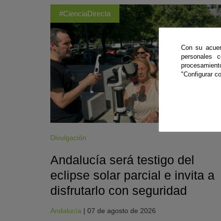
#CienciaDirecta
Con su acuer
personales 
procesamien
"Configurar co
Divulgación
Andalucía será testigo del
eclipse solar parcial e invita a
disfrutarlo con seguridad
Andalucía
|
07 de agosto de 2026