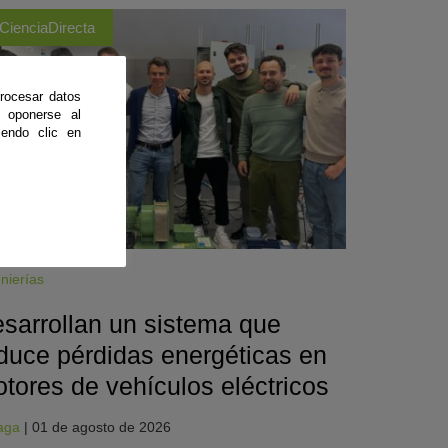
CienciaDirecta
rocesar datos
 oponerse al
endo clic en
nierías
sarrollan un sistema que
duce pérdidas energéticas en
tores de vehículos eléctricos
aga
|
01 de agosto de 2026