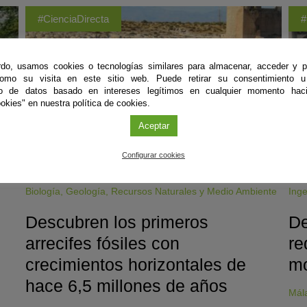
#CienciaDirecta
#
do, usamos cookies o tecnologías similares para almacenar, acceder y p
como su visita en este sitio web. Puede retirar su consentimiento u
to de datos basado en intereses legítimos en cualquier momento haci
okies" en nuestra política de cookies.
Aceptar
Configurar cookies
Biología
,
Geología
,
Recursos Naturales y Medio Ambiente
Inge
Descubren los primeros
De
arrecifes fósiles con
re
crecimientos horizontales de
mo
hace 6,5 millones de años
Mál