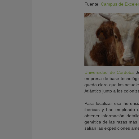
Fuente:
Campus de Excelenc
Universidad de Córdoba
Ju
empresa de base tecnológ
queda claro que las actuale
Atlántico junto a los coloni
KY
Para localizar esa herenci
ibéricas y han empleado u
obtener información detall
genética de las razas más 
salían las expediciones am