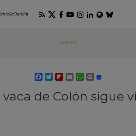
RSS
Twitter
Facebook
Youtube
Instagram
LinkedIn
Spotify
Blues
alucíaCiencia
VOLVER
 vaca de Colón sigue v