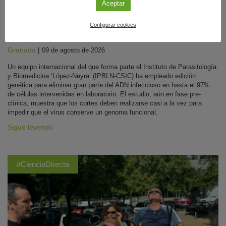
Aceptar
Diseñan unas ‘tijeras moleculares’ que frenan
Configurar cookies
la infección del VIH en células de laboratorio
Granada
|
09 de agosto de 2026
Un equipo internacional del que forma parte el Instituto de Parasitología
y Biomedicina ‘López-Neyra’ (IPBLN-CSIC) ha empleado edición
genética para eliminar gran parte del ADN infeccioso en hasta el 97%
de células intervenidas en laboratorio. El estudio, aún en fase pre-
clínica, muestra que los cortes deben realizarse casi a la vez para
impedir que el virus conserve un genoma funcional.
Sigue leyendo
#CienciaDirecta