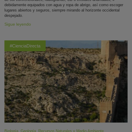
debidamente equipados con agua y ropa de abrigo, así como escoger
lugares abiertos y seguros, siempre mirando al horizonte occidental
despejado.
Sigue leyendo
#CienciaDirecta
Biología
,
Geología
,
Recursos Naturales y Medio Ambiente