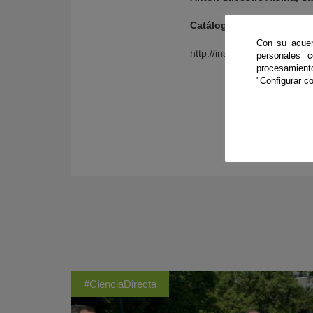
Catálogo de la flora vasc
Con su acuer
http://institucional.us.es/re
personales 
procesamien
"Configurar co
#CienciaDirecta