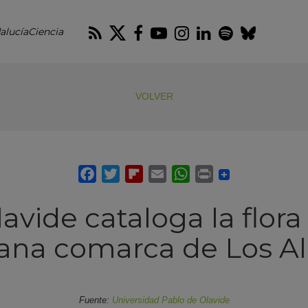
RSS
Twitter
Facebook
Youtube
Instagram
LinkedIn
Spotify
Blues
alucíaCiencia
VOLVER
avide cataloga la flora
lana comarca de Los A
Fuente:
Universidad Pablo de Olavide