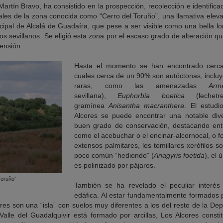
 Martín Bravo, ha consistido en la prospección, recolección e identifica
ales de la zona conocida como “Cerro del Toruño”, una llamativa eleva
cipal de Alcalá de Guadaíra, que pese a ser visible como una bella l
s sevillanos. Se eligió esta zona por el escaso grado de alteración que
tensión.
Hasta el momento se han encontrado cerca
cuales cerca de un 90% son autóctonas, inclu
raras, como las amenazadas
Arm
sevillana),
Euphorbia boetica
(leche
gramínea
Anisantha macranthera
. El estud
Alcores se puede encontrar una notable div
buen grado de conservación, destacando ent
como el acebuchar o el encinar-alcornocal, o 
extensos palmitares, los tomillares xerófilos s
poco común “hediondo” (
Anagyris foetida
), el 
es polinizado por pájaros.
Toruño”
También se ha revelado el peculiar interés
edáfica. Al estar fundamentalmente formados p
res son una “isla” con suelos muy diferentes a los del resto de la De
Valle del Guadalquivir está formado por arcillas, Los Alcores consti