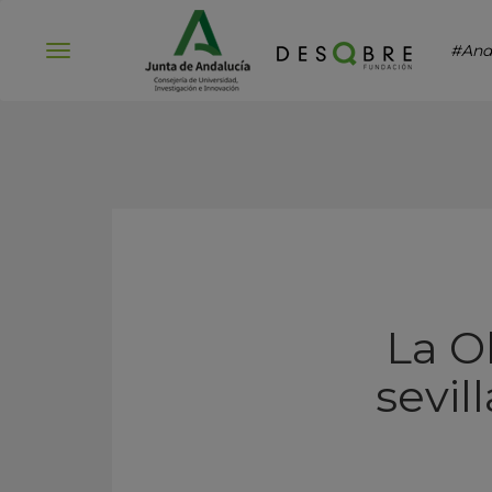
#And
Abrir
menú
La Ol
sevil