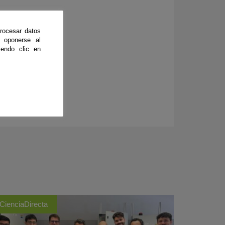
íra, Sevilla)
rocesar datos
 oponerse al
endo clic en
CienciaDirecta