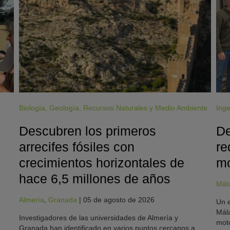
Biología
,
Geología
,
Recursos Naturales y Medio Ambiente
Inge
Descubren los primeros
De
arrecifes fósiles con
re
crecimientos horizontales de
mo
hace 6,5 millones de años
Mál
Almería
,
Granada
|
05 de agosto de 2026
Un e
Mála
Investigadores de las universidades de Almería y
moto
Granada han identificado en varios puntos cercanos a