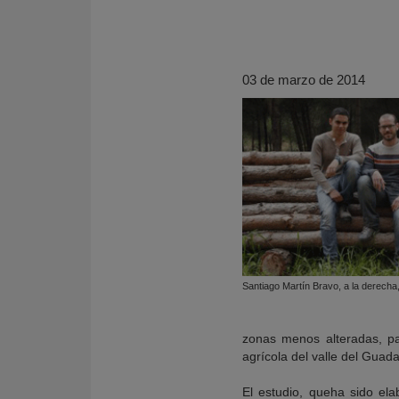
03 de marzo de 2014
KY
Santiago Martín Bravo, a la derecha,
zonas menos alteradas, pa
agrícola del valle del Guadal
El estudio, queha sido ela