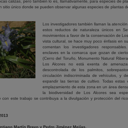
ocas calizas, pero también lo es, llamativamente, para especies de pl
 sitio único donde se pueden observar algunas especies de plantas de 
Los investigadores también llaman la atención
estos reductos de naturaleza únicos en Sev
movimientos a favor de la conservación de Lo
vista cultural, se hace muy poco énfasis en su
comentan los investigadores responsable
enclaves en la comarca que gozan de cierto
(Cerro del Toruño, Monumento Natural Riberas
Los Alcores no está exenta de amenazas,
descontrolada de los palmitos, sobrepasto
circulación indiscriminada de vehículos, y d
expandir las tierras de cultivo. Todas estas 
emplazamiento de esta zona en un área dens
la biodiversidad de Los Alcores sea espe
con este trabajo se contribuya a la divulgación y protección del ric
2013
antiago Martín Bravo y Pedro Jiménez Mejías.