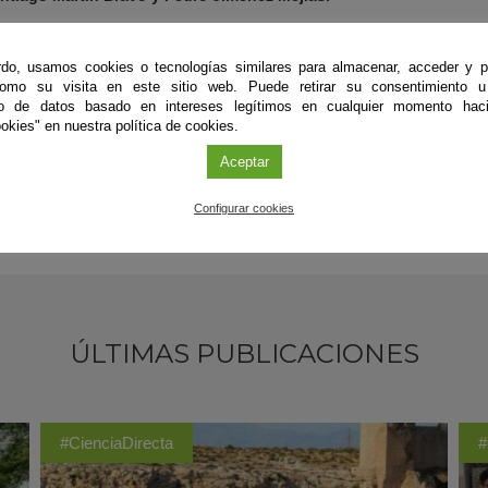
ular del Cerro del Toruño (Comarca de Los Alcores, Alcalá de Guada
do, usamos cookies o tecnologías similares para almacenar, acceder y p
vistas/lagascalia/33/art_1.pdf
como su visita en este sitio web. Puede retirar su consentimiento u
to de datos basado en intereses legítimos en cualquier momento haci
okies" en nuestra política de cookies.
Aceptar
Configurar cookies
ÚLTIMAS PUBLICACIONES
#CienciaDirecta
#