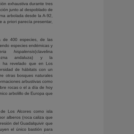
ción exhaustiva durante tres
ción junto al despoblado de
oma arbolada desde la A-92,
 a priori parecía presentar,
 de 400 especies, de las
yendo especies endémicas y
eria hispalensis
(clavelina
trezna andaluza) y la
io ha revelado que en Los
ersidad de hábitats con un
re otras bosques naturales
formaciones arbustivas como
obre rocas o el a día de hoy
único arbolillo de Europa que
 de Los Alcores como isla
or alberos (roca caliza que
presión del Guadalquivir que
tuyen el único bastión para