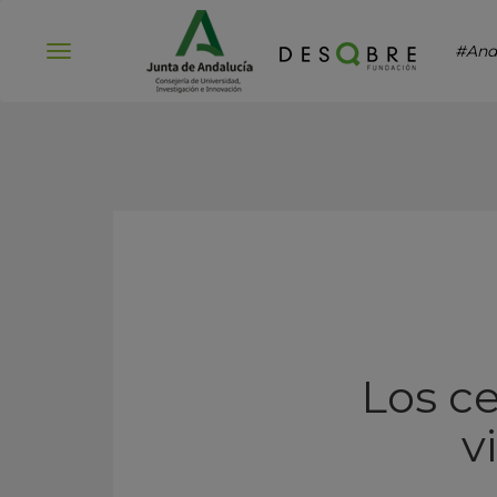
#And
Abrir
menú
Los ce
v