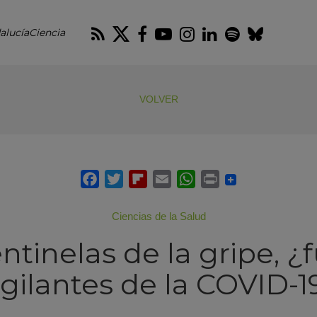
RSS
Twitter
Facebook
Youtube
Instagram
LinkedIn
Spotify
Blues
alucíaCiencia
VOLVER
Ciencias de la Salud
ntinelas de la gripe, ¿
igilantes de la COVID-1