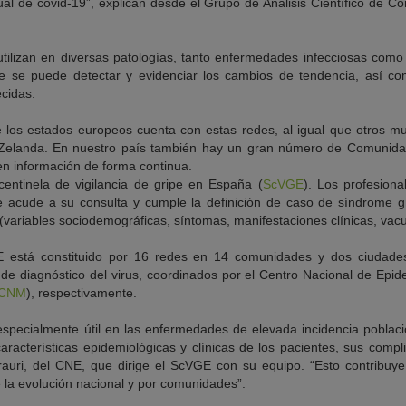
 de covid-19”, explican desde el Grupo de Análisis Científico de Cor
utilizan en diversas patologías, tanto enfermedades infecciosas como 
ue se puede detectar y evidenciar los cambios de tendencia, así c
ecidas.
e los estados europeos cuenta con estas redes, al igual que otros 
a Zelanda. En nuestro país también hay un gran número de Comunid
en información de forma continua.
entinela de vigilancia de gripe en España (
ScVGE
). Los profesion
e acude a su consulta y cumple la definición de caso de síndrome g
 (variables sociodemográficas, síntomas, manifestaciones clínicas, va
GE está constituido por 16 redes en 14 comunidades y dos ciudade
de diagnóstico del virus, coordinados por el Centro Nacional de Epid
CNM
), respectivamente.
 especialmente útil en las enfermedades de elevada incidencia poblac
racterísticas epidemiológicas y clínicas de los pacientes, sus compli
auri, del CNE, que dirige el ScVGE con su equipo. “Esto contribuye
 la evolución nacional y por comunidades”.