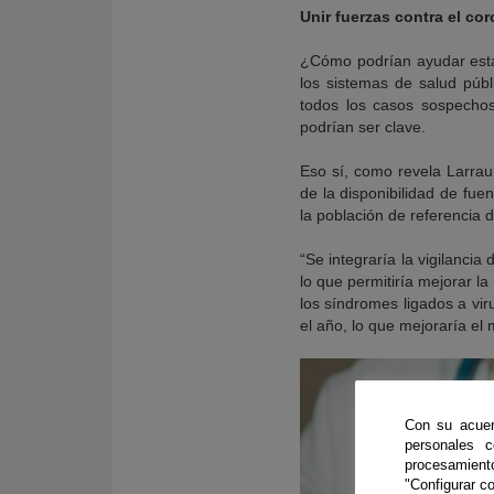
Unir fuerzas contra el co
¿Cómo podrían ayudar estas
los sistemas de salud públ
todos los casos sospechoso
podrían ser clave.
Eso sí, como revela Larrau
de la disponibilidad de fue
la población de referencia d
“Se integraría la vigilanci
lo que permitiría mejorar l
los síndromes ligados a vir
el año, lo que mejoraría el
Con su acuer
personales 
procesamien
"Configurar co