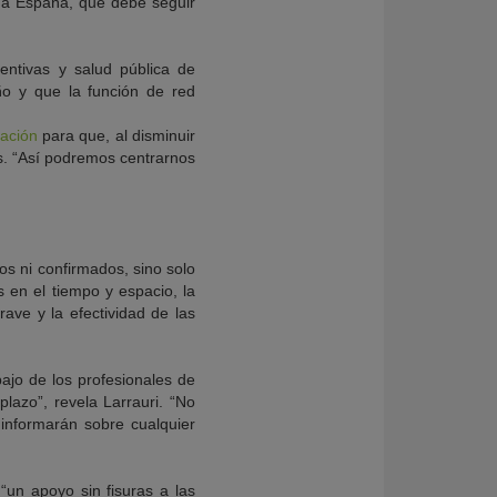
toda España, que debe seguir
entivas y salud pública de
año y que la función de red
nación
para que, al disminuir
is. “Así podremos centrarnos
os ni confirmados, sino solo
s en el tiempo y espacio, la
rave y la efectividad de las
jo de los profesionales de
lazo”, revela Larrauri. “No
 informarán sobre cualquier
“un apoyo sin fisuras a las