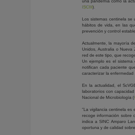
una pandemia como la actual
ISCIII
).
Los sistemas centinela se 
hábitos de vida, en las q
prevención y control establ
Actualmente, la mayoría d
Unidos, Australia o Nuev
red de este tipo, que recog
Un ejemplo es el sistema c
notifican cada paciente qu
caracterizar la enfermedad
En la actualidad, el ScV
laboratorios con capacidad 
Nacional de Microbiología (
“La vigilancia centinela es
recoge información sobre ca
indica a SINC Amparo Larr
oportuna y de calidad sobre