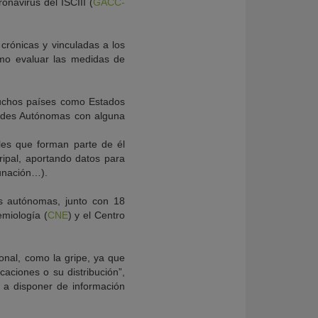
onavirus del ISCIII (
GACC-
crónicas y vinculadas a los
omo evaluar las medidas de
muchos países como Estados
ades Autónomas con alguna
ales que forman parte de él
ripal, aportando datos para
cunación…).
s autónomas, junto con 18
emiología (
CNE
) y el Centro
ional, como la gripe, ya que
caciones o su distribución”,
 a disponer de información