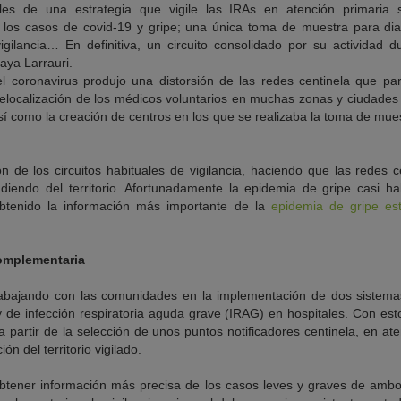
les de una estrategia que vigile las IRAs en atención primari
e los casos de covid-19 y gripe; una única toma de muestra para di
gilancia… En definitiva, un circuito consolidado por su actividad
aya Larrauri.
l coronavirus produjo una distorsión de las redes centinela que pa
relocalización de los médicos voluntarios en muchas zonas y ciudades
sí como la creación de centros en los que se realizaba la toma de mue
n de los circuitos habituales de vigilancia, haciendo que las redes c
diendo del territorio. Afortunadamente la epidemia de gripe casi h
btenido la información más importante de la
epidemia de gripe es
complementaria
rabajando con las comunidades en la implementación de dos sistemas
 de infección respiratoria aguda grave (IRAG) en hospitales. Con esto
 partir de la selección de unos puntos notificadores centinela, en ate
ón del territorio vigilado.
btener información más precisa de los casos leves y graves de ambos 