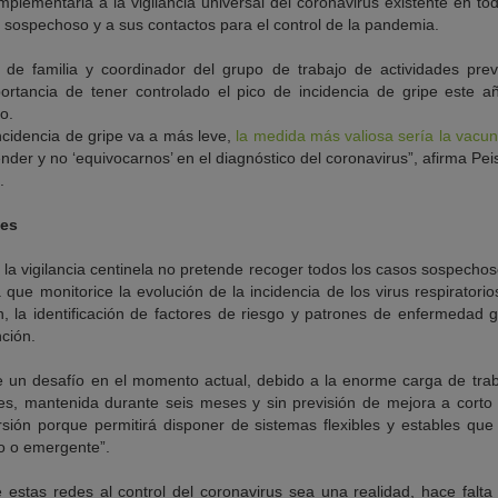
omplementaria a la vigilancia universal del coronavirus existente en 
o sospechoso y a sus contactos para el control de la pandemia.
 de familia y coordinador del grupo de trabajo de actividades prev
portancia de tener controlado el pico de incidencia de gripe este 
o.
ncidencia de gripe va a más leve,
la medida más valiosa sería la vacu
der y no ‘equivocarnos’ en el diagnóstico del coronavirus”, afirma Pe
.
des
la vigilancia centinela no pretende recoger todos los casos sospechos
que monitorice la evolución de la incidencia de los virus respiratorio
n, la identificación de factores de riesgo y patrones de enfermedad g
ción.
 un desafío en el momento actual, debido a la enorme carga de traba
les, mantenida durante seis meses y sin previsión de mejora a corto p
sión porque permitirá disponer de sistemas flexibles y estables que
do o emergente”.
estas redes al control del coronavirus sea una realidad, hace falta 