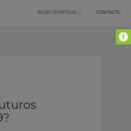
ky
WEBS TEMÁTICAS
CONTACTO
Abrir 
futuros
9?