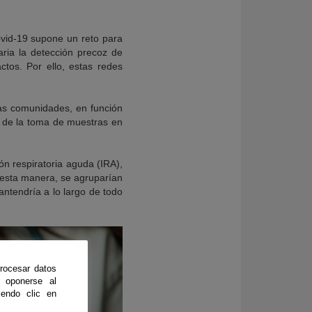
ovid-19 supone un reto para
aria la detección precoz de
ctos. Por ello, estas redes
tas comunidades, en función
ón de la toma de muestras en
ón respiratoria aguda (IRA),
e esta manera, se agruparían
antendría a lo largo de todo
rocesar datos
 oponerse al
endo clic en