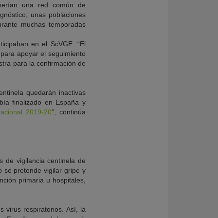
a serían una red común de
agnóstico; unas poblaciones
 durante muchas temporadas
rticipaban en el ScVGE. “El
 para apoyar el seguimiento
stra para la confirmación de
entinela quedarán inactivas
abía finalizado en España y
tacional 2019-20
”, continúa
 de vigilancia centinela de
 se pretende vigilar gripe y
nción primaria u hospitales,
virus respiratorios. Así, la