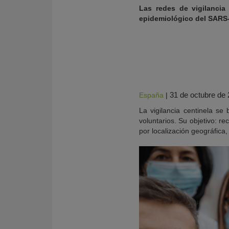
Las redes de vigilancia
epidemiológico del SARS-C
31 de octubre de
España
|
La vigilancia centinela s
voluntarios. Su objetivo: re
por localización geográfica, 
KY