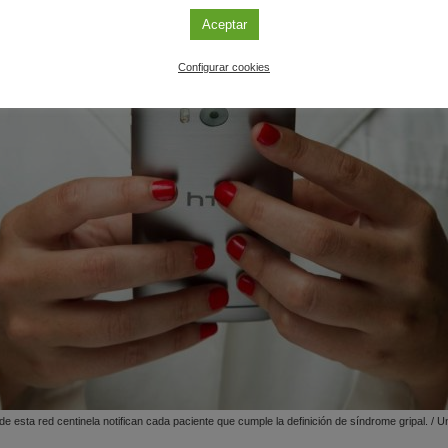
Aceptar
Configurar cookies
e esta red centinela notifican cada paciente que cumple la definición de síndrome gripal. / U