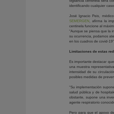
vigilancia centinela será c
identificando cualquier cas
José Ignacio Peis, médico
SEMERGEN
, afirma la im
centinela funcione al máxim
“Aunque se piensa que la i
su ocurrencia, podamos aten
en los cuadros de covid-19”
Limitaciones de estas re
Es importante destacar que 
una muestra representativa 
intensidad de su circulació
posibles medidas de preven
“Su implementación supone
salud pública y de hospita
obstante, supone una inver
agente respiratorio conoci
Pero para que el apoyo de 