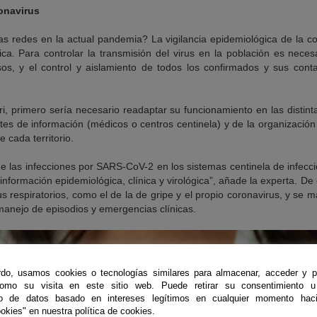
ronavirus
 redes en la actual pandemia? La vigilancia epidemiológica de la c
ica. Para controlar la transmisión del virus en la población es neces
s, y el control y aislamiento de todos los confirmados y sus conta
ri, primero sería necesario readaptar su funcionamiento en las distin
ntes de información (médicos o centros centinela) y de la organizaci
e cada territorio.
a de las infecciones por SARS-CoV-2 en los sistemas centinela de infecci
a información epidemiológica, clínica y virológica”, añade la experta. D
us respiratorios, como el de la de gripe y el propio coronavirus, y se m
 manejo de episodios y emergencias clínicas.
do, usamos cookies o tecnologías similares para almacenar, acceder y p
como su visita en este sitio web. Puede retirar su consentimiento u
to de datos basado en intereses legítimos en cualquier momento haci
okies" en nuestra política de cookies.