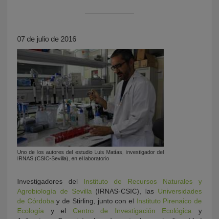
07 de julio de 2016
KY
Uno de los autores del estudio Luis Matías, investigador del
IRNAS (CSIC-Sevilla), en el laboratorio
Investigadores del
Instituto de Recursos Naturales y
Agrobiología de Sevilla
(IRNAS-CSIC), las
Universidades
de Córdoba
y de Stirling, junto con el
Instituto Pirenaico de
Ecología
y el
Centro de Investigación Ecológica
y