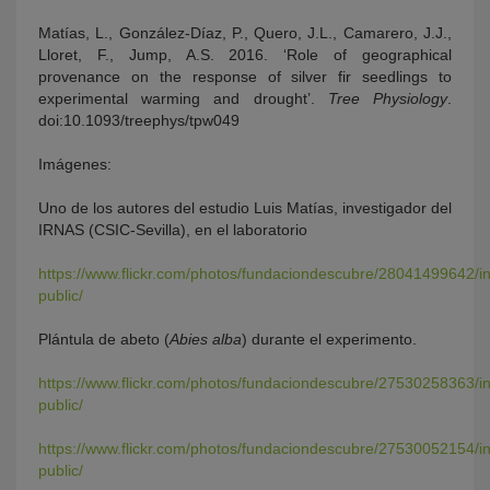
Matías, L., González-Díaz, P., Quero, J.L., Camarero, J.J.,
Lloret, F., Jump, A.S. 2016. ‘Role of geographical
provenance on the response of silver fir seedlings to
experimental warming and drought’.
Tree Physiology
.
doi:10.1093/treephys/tpw049
Imágenes:
Uno de los autores del estudio Luis Matías, investigador del
IRNAS (CSIC-Sevilla), en el laboratorio
https://www.flickr.com/photos/fundaciondescubre/28041499642/i
public/
Plántula de abeto (
Abies alba
) durante el experimento.
https://www.flickr.com/photos/fundaciondescubre/27530258363/i
public/
https://www.flickr.com/photos/fundaciondescubre/27530052154/i
public/