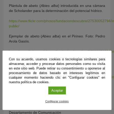
Plántula de abeto (
Abies alba
) introducida en una cámara
de Scholander para la determinación del potencial hídrico.
https://www.flickr.com/photos/fundaciondescubre/27530052794/i
public/
Ejemplar de abeto (
Abies alba
) en el Pirineo. Foto: Pedro
Arola Gasós.
https://www.flickr.com/photos/fundaciondescubre/27530051824/i
public/
Con su acuerdo, usamos cookies o tecnologías similares para
almacenar, acceder y procesar datos personales como su visita
Abetar pirenaico. Foto: Pedro Arola Gasós.
en este sitio web. Puede retirar su consentimiento u oponerse al
procesamiento de datos basado en intereses legítimos en
https://www.flickr.com/photos/fundaciondescubre/27530083574/i
cualquier momento haciendo clic en "Configurar cookies" en
public/
nuestra política de cookies.
Aceptar
Más información:
Configurar cookies
FUNDACIÓN DESCUBRE
Departamento de Comunicación