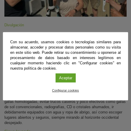
Divulgación
Andalucía será testigo del eclipse solar parcial
Con su acuerdo, usamos cookies o tecnologías similares para
e invita a disfrutarlo con seguridad
almacenar, acceder y procesar datos personales como su visita
en este sitio web. Puede retirar su consentimiento u oponerse al
Andalucía
|
07 de agosto de 2026
procesamiento de datos basado en intereses legítimos en
cualquier momento haciendo clic en "Configurar cookies" en
El próximo 12 de agosto, al atardecer, las miradas de curiosos y
nuestra política de cookies.
aficionados a la astronomía apuntarán al cielo. El primero de los tres
eclipses que se sucederán en 2026, 2027 y 2028 se iniciará a las
Aceptar
19:39, y llegará a su fase máxima hacia las 20:30, para finalizar entre
las 21:15 y 21:25, dependiendo de la zona dónde se observe. En
Configurar cookies
Andalucía se observará de forma parcial, y aunque el Sol no esté
totalmente oculto, los expertos recomiendan protección ocular con
gafas homologadas, evitar trucos caseros y poco efectivos como gafas
de sol convencionales, radiografías, CD o cristales ahumados, ir
debidamente equipados con agua y ropa de abrigo, así como escoger
lugares abiertos y seguros, siempre mirando al horizonte occidental
despejado.