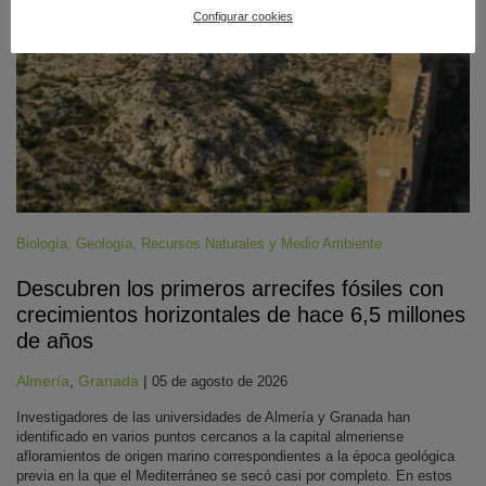
Configurar cookies
Biología
,
Geología
,
Recursos Naturales y Medio Ambiente
Descubren los primeros arrecifes fósiles con
crecimientos horizontales de hace 6,5 millones
de años
Almería
,
Granada
|
05 de agosto de 2026
Investigadores de las universidades de Almería y Granada han
identificado en varios puntos cercanos a la capital almeriense
afloramientos de origen marino correspondientes a la época geológica
previa en la que el Mediterráneo se secó casi por completo. En estos